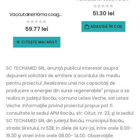
0
out of 5
51.30
lei
Vaccutainer Kima coagulare, culoare dop azur, 0,2 ml Na Citrate 3,2% 2 ml (13×75 mm) – 100 bucati
ADAUGĂ ÎN COȘ
0
out of 5
59.77
lei
CITEȘTE MAI MULT
SC TECH4MED SRL, anunţă publicul interesat asupra
depunerii solicitării de emitere a acordului de mediu
pentru proiectul „Realizarea unei noi capacităţi de
producere a energiei din surse regenerabile" propus a se
realiza in judeţul Bacău, comuna Letea Veche, sat Letea
Veche. Informaţiile privind proiectul propus pot fi
consultate la sediul APM Bacău, str. Oituz, nr. 23, şi la sediul
SC TECH4MED SRL din judeţul Bacău, municipiul Bacău,
strada Siretului, nr.52B, in zilele de luni-joi, intre orele 8.00-
16.30 şi vineri intre orele 08.00- 14.00. Observaţiile