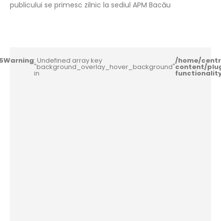
publicului se primesc zilnic la sediul APM Bacău
5
Warning
: Undefined array key
/home/centr
"background_overlay_hover_background"
content/plu
in
functionali