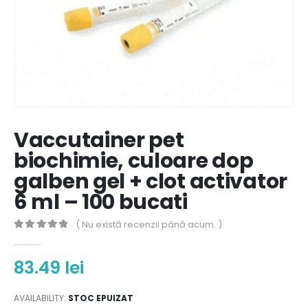
Vaccutainer pet
biochimie, culoare dop
galben gel + clot activator
6 ml – 100 bucati
( Nu există recenzii până acum. )
0
out of 5
83.49
lei
AVAILABILITY:
STOC EPUIZAT