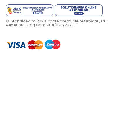
© Tech4Med.ro 2023. Toate drepturile rezervate., CUI:
44540800, Reg.Com. J04/1173/2021 .