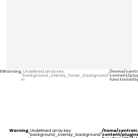
5
Warning
: Undefined array key
/home/centr
"background_overlay_hover_background"
content/plu
in
functionali
Warning
: Undefined array key
/home/central
"background_overlay_background"
content/plugin