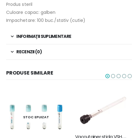
Produs steril
Culoare capac: galben
Impachetare: 100 buc./stativ (cutie)
INFORMAȚII SUPLIMENTARE
RECENZII (0)
PRODUSE SIMILARE
STOC EPUIZAT
Vaccutainer sticla VSH, culoare dop negru 3,8% 1,6 ml – 100 bucati