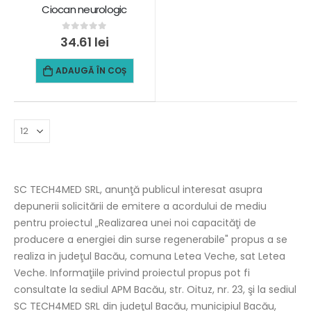
Ciocan neurologic
0
out of 5
34.61
lei
ADAUGĂ ÎN COȘ
SC TECH4MED SRL, anunţă publicul interesat asupra
depunerii solicitării de emitere a acordului de mediu
pentru proiectul „Realizarea unei noi capacităţi de
producere a energiei din surse regenerabile" propus a se
realiza in judeţul Bacău, comuna Letea Veche, sat Letea
Veche. Informaţiile privind proiectul propus pot fi
consultate la sediul APM Bacău, str. Oituz, nr. 23, şi la sediul
SC TECH4MED SRL din judeţul Bacău, municipiul Bacău,