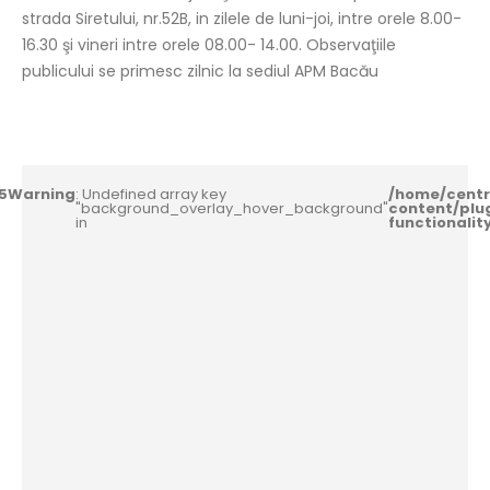
strada Siretului, nr.52B, in zilele de luni-joi, intre orele 8.00-
16.30 şi vineri intre orele 08.00- 14.00. Observaţiile
publicului se primesc zilnic la sediul APM Bacău
5
Warning
: Undefined array key
/home/centr
"background_overlay_hover_background"
content/plu
in
functionali