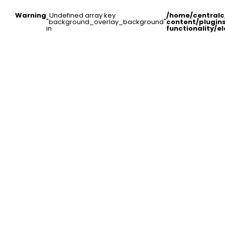
Warning
: Undefined array key
/home/central
"background_overlay_background"
content/plugin
in
functionality/