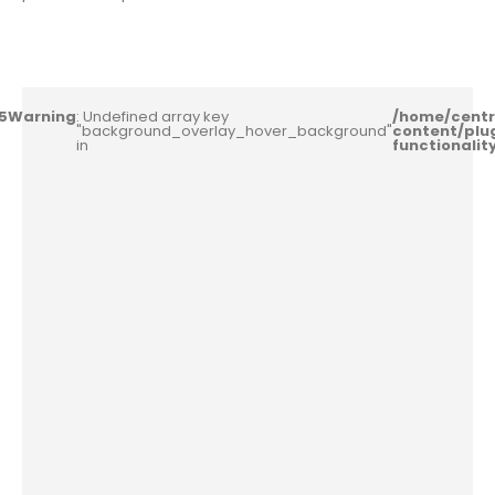
5
Warning
: Undefined array key
/home/centr
"background_overlay_hover_background"
content/plu
in
functionali