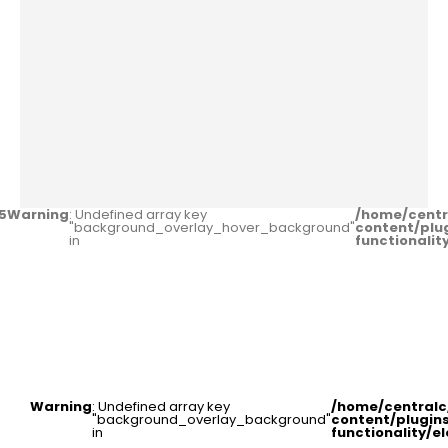
5
Warning
: Undefined array key
/home/centr
"background_overlay_hover_background"
content/plu
in
functionali
Warning
: Undefined array key
/home/central
"background_overlay_background"
content/plugin
in
functionality/