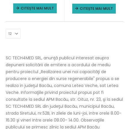
CITEȘTE MAI MULT
CITEȘTE MAI MULT
SC TECH4MED SRL, anunţă publicul interesat asupra
depunerii solicitării de emitere a acordului de mediu
pentru proiectul „Realizarea unei noi capacităţi de
producere a energiei din surse regenerabile" propus a se
realiza in judeţul Bacău, comuna Letea Veche, sat Letea
Veche. Informaţiile privind proiectul propus pot fi
consultate la sediul APM Bacău, str. Oituz, nr. 23, şi la sediul
SC TECH4MED SRL din judeţul Bacău, municipiul Bacău,
strada Siretului, nr.52B, in zilele de luni-joi, intre orele 8.00-
16.30 şi vineri intre orele 08.00- 14.00. Observaţiile
publicului se primesc zilnic la sediul APM Bacău