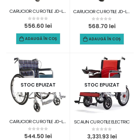
CARUCIOR CU ROTILE JD-L04
CARUCIOR CU ROTILE JD-L01
0
out of 5
556.60
lei
0
out of 5
568.70
lei
ADAUGĂ ÎN COȘ
ADAUGĂ ÎN COȘ
STOC EPUIZAT
STOC EPUIZAT
CARUCIOR CU ROTILE JD-L03
SCAUN CU ROTILE ELECTRIC
0
out of 5
544.50
lei
0
out of 5
3,331.93
lei