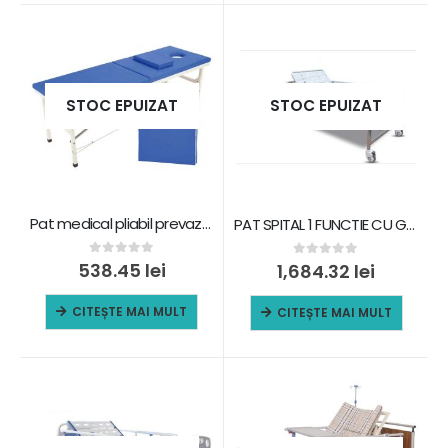
STOC EPUIZAT
STOC EPUIZAT
Pat medical pliabil prevazut cu gaura pentru cap, HJDCMB03
PAT SPITAL 1 FUNCTIE CU GRILAJE LATERALE SI ROTILE C14M-1
0
out of 5
538.45
lei
0
out of 5
1,684.32
lei
CITEȘTE MAI MULT
CITEȘTE MAI MULT