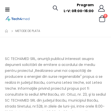
Program
L-V: 08:00-16:00
0
METODE DE PLATA
SC TECH4MED SRL, anunţă publicul interesat asupra
depunerii solicitării de emitere a acordului de mediu
pentru proiectul „Realizarea unei noi capacităţi de
producere a energiei din surse regenerabile" propus a se
realiza in judeţul Bacău, comuna Letea Veche, sat Letea
Veche. Informaţiile privind proiectul propus pot fi
consultate la sediul APM Bacău, str. Oituz, nr. 23, şi la sediul
SC TECH4MED SRL din judeţul Bacău, municipiul Bacău,
strada Siretului, nr.52B, in zilele de luni-joi, intre orele 8.00-