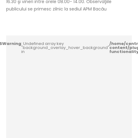
16.30 şi vineri intre orele 08.00- 14.00. Observaţiile
publicului se primesc zilnic la sediul APM Bacău
5
Warning
: Undefined array key
/home/centr
"background_overlay_hover_background"
content/plu
in
functionali