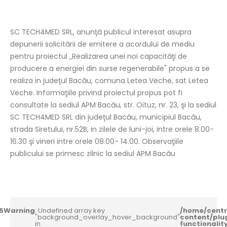
SC TECH4MED SRL, anunţă publicul interesat asupra
depunerii solicitării de emitere a acordului de mediu
pentru proiectul „Realizarea unei noi capacităţi de
producere a energiei din surse regenerabile" propus a se
realiza in judeţul Bacău, comuna Letea Veche, sat Letea
Veche. Informaţiile privind proiectul propus pot fi
consultate la sediul APM Bacău, str. Oituz, nr. 23, şi la sediul
SC TECH4MED SRL din judeţul Bacău, municipiul Bacău,
strada Siretului, nr.52B, in zilele de luni-joi, intre orele 8.00-
16.30 şi vineri intre orele 08.00- 14.00. Observaţiile
publicului se primesc zilnic la sediul APM Bacău
5
Warning
: Undefined array key
/home/centr
"background_overlay_hover_background"
content/plu
in
functionali