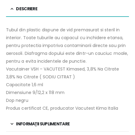
DESCRIERE
Tubul din plastic dispune de vid premasurat si steril in
interior. Toate tuburile au capacul cu inchidere etansa,
pentru protectia impotriva contaminarii directe sau prin
aerosoli. Diafragma dopului este dintr-un cauciuc moale,
pentru a evita incidentele de punctie.
Vacutainer VSH – VACUTEST Kimased, 3,8% Na Citrate
3,8% Na Citrate ( SODIU CITRAT )
Capacitate 1,6 ml
Dimensiune 9/12,2 x 118 mm
Dop negru
Produs certificat CE, producator Vacutest Kima Italia
INFORMAȚII SUPLIMENTARE