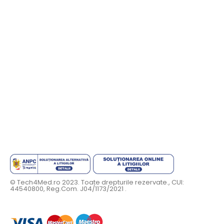
© Tech4Med.ro 2023. Toate drepturile rezervate., CUI:
44540800, Reg.Com. J04/1173/2021 .