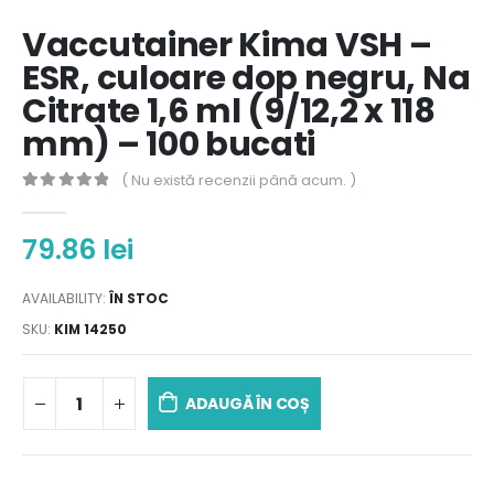
Vaccutainer Kima VSH –
ESR, culoare dop negru, Na
Citrate 1,6 ml (9/12,2 x 118
mm) – 100 bucati
( Nu există recenzii până acum. )
0
out of 5
79.86
lei
AVAILABILITY:
ÎN STOC
SKU:
KIM 14250
ADAUGĂ ÎN COȘ