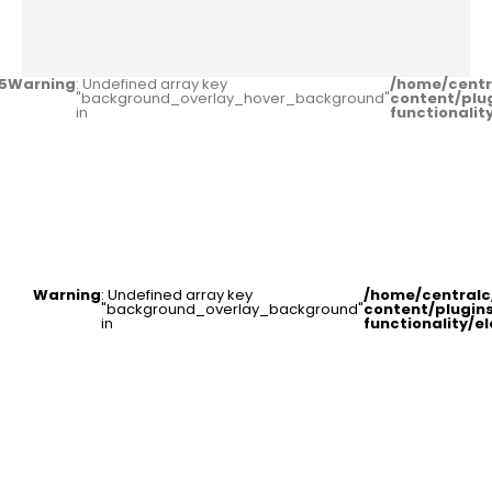
5
Warning
: Undefined array key
/home/centr
"background_overlay_hover_background"
content/plu
in
functionali
Warning
: Undefined array key
/home/central
"background_overlay_background"
content/plugin
in
functionality/