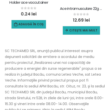
Holder ace vaccutainer
Ace intramusculare 22g x 1 1/2 – 100 buc, negru
0
out of 5
0.24
lei
0
out of 5
12.69
lei
ADAUGĂ ÎN COȘ
CITEȘTE MAI MULT
SC TECH4MED SRL, anunţă publicul interesat asupra
depunerii solicitării de emitere a acordului de mediu
pentru proiectul „Realizarea unei noi capacităţi de
producere a energiei din surse regenerabile" propus a se
realiza in judeţul Bacău, comuna Letea Veche, sat Letea
Veche. Informaţiile privind proiectul propus pot fi
consultate la sediul APM Bacău, str. Oituz, nr. 23, şi la sediul
SC TECH4MED SRL din judeţul Bacău, municipiul Bacău,
strada Siretului, nr.52B, in zilele de luni-joi, intre orele 8.00-
16.30 şi vineri intre orele 08.00- 14.00. Observaţiile
publicului se primesc zilnic la sediul APM Bacău