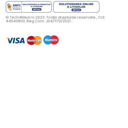
© Tech4Med.ro 2023. Toate drepturile rezervate., CUI:
44540800, Reg.Com. J04/1173/2021 .