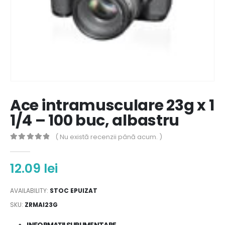
Ace intramusculare 23g x 1
1/4 – 100 buc, albastru
( Nu există recenzii până acum. )
0
out of 5
12.09
lei
AVAILABILITY:
STOC EPUIZAT
SKU:
ZRMAI23G