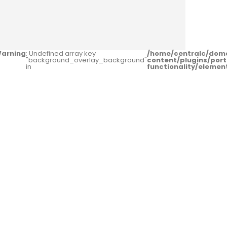
arning
: Undefined array key
/home/centralc/dom
"background_overlay_background"
content/plugins/port
in
functionality/eleme