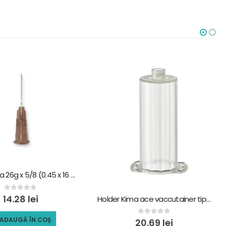
Ace seringa 26g x 5/8 (0.45 x 16 mm) – 100 buc, maro
0
out of 5
14.28
lei
Holder Kima ace vaccutainer tip „esa” – 100 bucati
ADAUGĂ ÎN COȘ
0
out of 5
20.69
lei