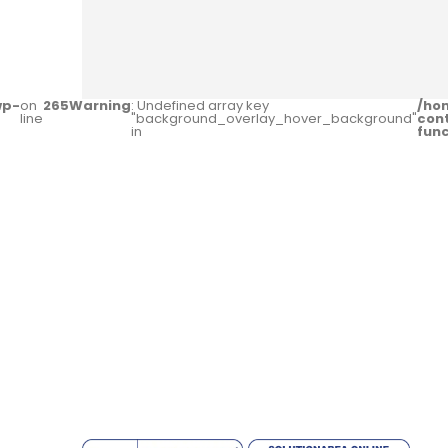
wp-
on
265
Warning
: Undefined array key
/ho
line
"background_overlay_hover_background"
con
in
fun