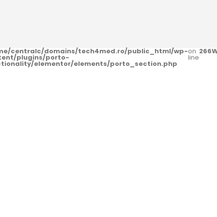
me/centralc/domains/tech4med.ro/public_html/wp-
on
266
W
tent/plugins/porto-
line
ctionality/elementor/elements/porto_section.php