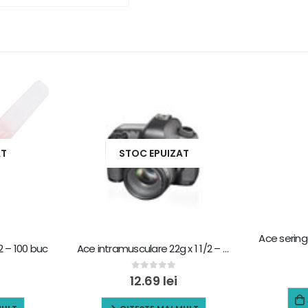
AT
STOC EPUIZAT
/2 – 100 buc
Ace intramusculare 22g x 1 1/2 – 100 buc, negru
0
out of 5
12.69
lei