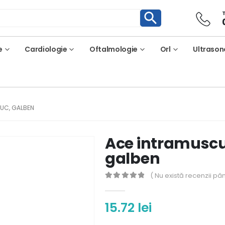
e
Cardiologie
Oftalmologie
Orl
Ultrason
BUC, GALBEN
Ace intramuscula
galben
( Nu există recenzii pâ
0
out of 5
15.72
lei