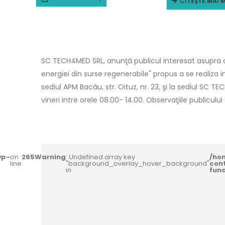
CITEȘTE MAI 
SC TECH4MED SRL, anunţă publicul interesat asupra de
energiei din surse regenerabile" propus a se realiza 
sediul APM Bacău, str. Oituz, nr. 23, şi la sediul SC TE
vineri intre orele 08.00- 14.00. Observaţiile publiculu
wp-
on
265
Warning
: Undefined array key
/ho
line
"background_overlay_hover_background"
con
in
fun