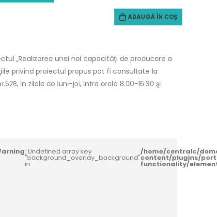
ADAUGĂ ÎN COȘ
ctul „Realizarea unei noi capacităţi de producere a
le privind proiectul propus pot fi consultate la
2B, in zilele de luni-joi, intre orele 8.00-16.30 şi
arning
: Undefined array key
/home/centralc/dom
"background_overlay_background"
content/plugins/port
in
functionality/eleme