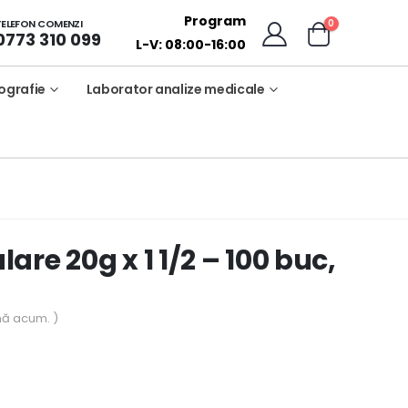
Program
0
TELEFON COMENZI
0773 310 099
L-V: 08:00-16:00
ografie
Laborator analize medicale
re 20g x 1 1/2 – 100 buc,
nă acum. )