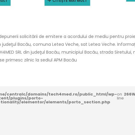
MULT
CITEȘTE MAI MULT
punerii solicitării de emitere a acordului de mediu pentru proie
in judeţul Bacău, comuna Letea Veche, sat Letea Veche. Informaţii
CH4MED SRL din judeţul Bacău, municipiul Bacău, strada Siretului, nr.5
i se primesc zilnic la sediul APM Bacău
me/centralc/domains/tech4med.ro/public_html/wp-
on
266
W
tent/plugins/porto-
line
ctionality/elementor/elements/porto_section.php