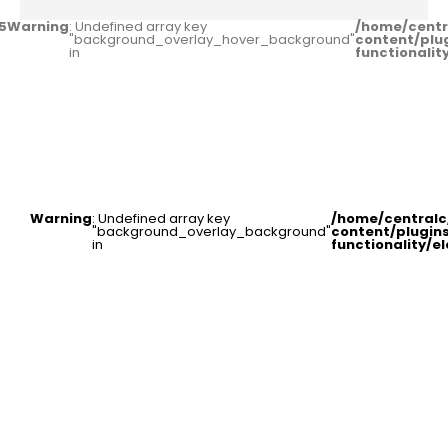
5
Warning
: Undefined array key
/home/centr
"background_overlay_hover_background"
content/plu
in
functionali
Warning
: Undefined array key
/home/central
"background_overlay_background"
content/plugin
in
functionality/