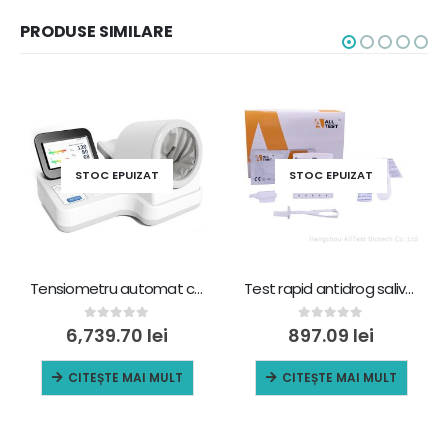
PRODUSE SIMILARE
STOC EPUIZAT
STOC EPUIZAT
Tensiometru automat contec07a
Test rapid antidrog saliva 12 substante – 25 teste cutie
0
out of 5
0
out of 5
6,739.70
lei
897.09
lei
CITEȘTE MAI MULT
CITEȘTE MAI MULT