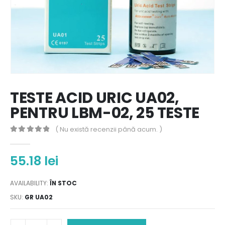
TESTE ACID URIC UA02,
PENTRU LBM-02, 25 TESTE
( Nu există recenzii până acum. )
0
out of 5
55.18
lei
AVAILABILITY:
ÎN STOC
SKU:
GR UA02