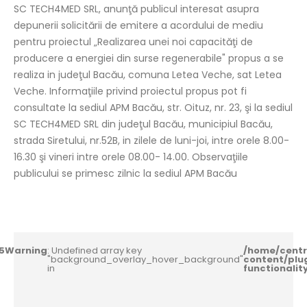
SC TECH4MED SRL, anunţă publicul interesat asupra
depunerii solicitării de emitere a acordului de mediu
pentru proiectul „Realizarea unei noi capacităţi de
producere a energiei din surse regenerabile" propus a se
realiza in judeţul Bacău, comuna Letea Veche, sat Letea
Veche. Informaţiile privind proiectul propus pot fi
consultate la sediul APM Bacău, str. Oituz, nr. 23, şi la sediul
SC TECH4MED SRL din judeţul Bacău, municipiul Bacău,
strada Siretului, nr.52B, in zilele de luni-joi, intre orele 8.00-
16.30 şi vineri intre orele 08.00- 14.00. Observaţiile
publicului se primesc zilnic la sediul APM Bacău
5
Warning
: Undefined array key
/home/centr
"background_overlay_hover_background"
content/plu
in
functionali