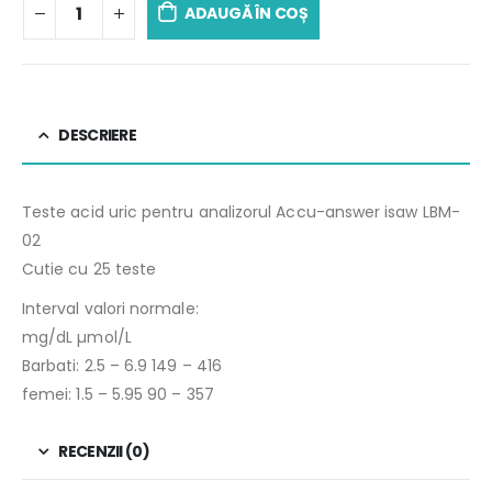
ADAUGĂ ÎN COȘ
DESCRIERE
Teste acid uric pentru analizorul Accu-answer isaw LBM-
02
Cutie cu 25 teste
Interval valori normale:
mg/dL µmol/L
Barbati: 2.5 – 6.9 149 – 416
femei: 1.5 – 5.95 90 – 357
RECENZII (0)