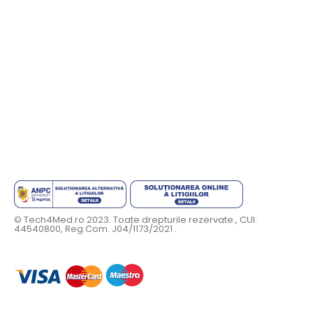
© Tech4Med.ro 2023. Toate drepturile rezervate., CUI:
44540800, Reg.Com. J04/1173/2021 .