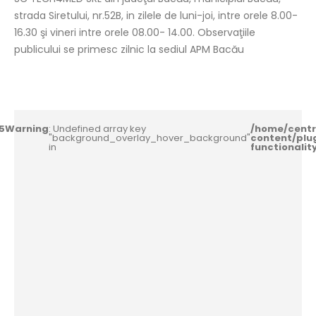
strada Siretului, nr.52B, in zilele de luni-joi, intre orele 8.00-
16.30 şi vineri intre orele 08.00- 14.00. Observaţiile
publicului se primesc zilnic la sediul APM Bacău
5
Warning
: Undefined array key
/home/centr
"background_overlay_hover_background"
content/plu
in
functionali