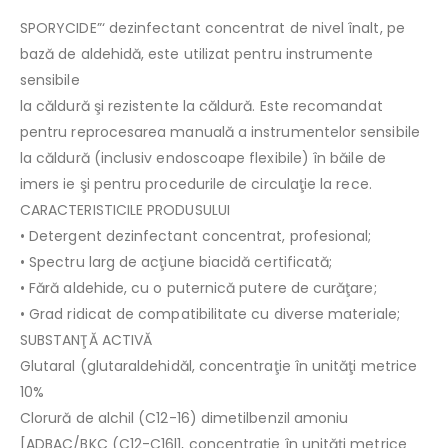
SPORYCIDE”‘ dezinfectant concentrat de nivel înalt, pe
bază de aldehidă, este utilizat pentru instrumente
sensibile
la căldură şi rezistente la căldură. Este recomandat
pentru reprocesarea manuală a instrumentelor sensibile
la căldură (inclusiv endoscoape flexibile) în băile de
imers ie şi pentru procedurile de circulaţie la rece.
CARACTERISTICILE PRODUSULUI
• Detergent dezinfectant concentrat, profesional;
• Spectru larg de acţiune biacidă certificată;
• Fără aldehide, cu o puternică putere de curăţare;
• Grad ridicat de compatibilitate cu diverse materiale;
SUBSTANŢĂ ACTIVĂ
Glutaral (glutaraldehidăl, concentraţie în unităţi metrice
10%
Clorură de alchil (C12-16) dimetilbenzil amoniu
[ADBAC/BKC (C12-C16l1, concentraţie în unităţi metrice