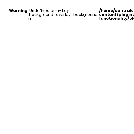
Warning
: Undefined array key
/home/central
"background_overlay_background"
content/plugin
in
functionality/