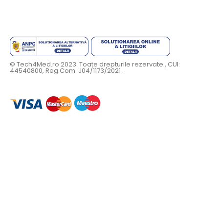
© Tech4Med.ro 2023. Toate drepturile rezervate., CUI:
44540800, Reg.Com. J04/1173/2021 .