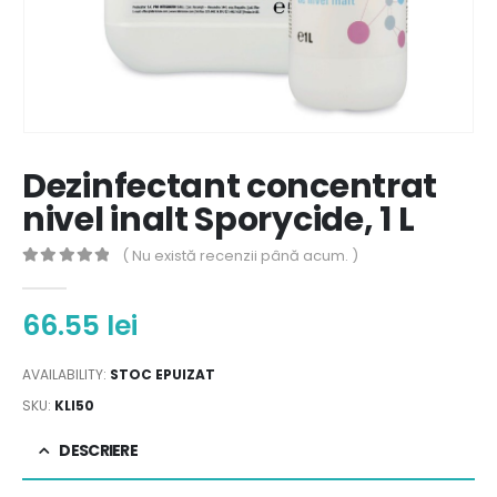
Dezinfectant concentrat
nivel inalt Sporycide, 1 L
( Nu există recenzii până acum. )
0
out of 5
66.55
lei
AVAILABILITY:
STOC EPUIZAT
SKU:
KLI50
DESCRIERE