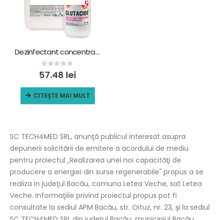
Dezinfectant concentrat Glutacide, 1 L
0
out of 5
57.48
lei
CITEȘTE MAI MULT
SC TECH4MED SRL, anunţă publicul interesat asupra
depunerii solicitării de emitere a acordului de mediu
pentru proiectul „Realizarea unei noi capacităţi de
producere a energiei din surse regenerabile" propus a se
realiza in judeţul Bacău, comuna Letea Veche, sat Letea
Veche. Informaţiile privind proiectul propus pot fi
consultate la sediul APM Bacău, str. Oituz, nr. 23, şi la sediul
SC TECH4MED SRL din judeţul Bacău, municipiul Bacău,