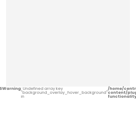
5
Warning
: Undefined array key
/home/centr
"background_overlay_hover_background"
content/plu
in
functionali