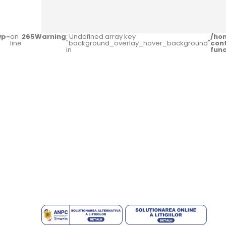
wp-
on
265
Warning
: Undefined array key
/ho
line
"background_overlay_hover_background"
con
in
fun