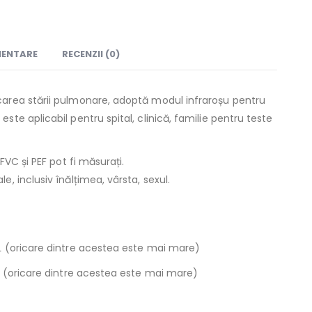
MENTARE
RECENZII (0)
carea stării pulmonare, adoptă modul infraroșu pentru
ste aplicabil pentru spital, clinică, familie pentru teste
/FVC și PEF pot fi măsurați.
e, inclusiv înălțimea, vârsta, sexul.
 L (oricare dintre acestea este mai mare)
/s (oricare dintre acestea este mai mare)