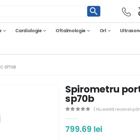
e
Cardiologie
Oftalmologie
Orl
Ultrason
EC SP70B
Spirometru port
sp70b
( Nu există recenzii pâ
0
out of 5
799.69
lei