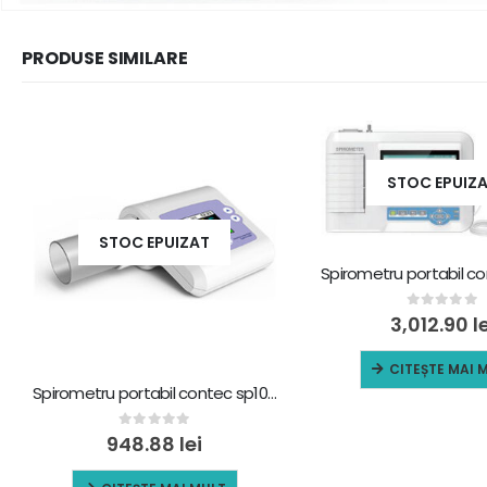
PRODUSE SIMILARE
STOC EPUIZ
STOC EPUIZAT
Spirometru portabil c
0
out of 5
3,012.90
l
CITEȘTE MAI 
Spirometru portabil contec sp10w
0
out of 5
948.88
lei