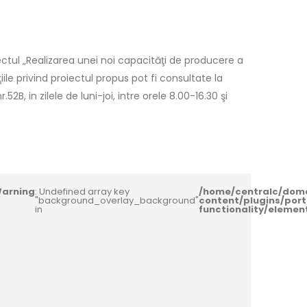
ctul „Realizarea unei noi capacităţi de producere a
le privind proiectul propus pot fi consultate la
2B, in zilele de luni-joi, intre orele 8.00-16.30 şi
arning
: Undefined array key
/home/centralc/dom
"background_overlay_background"
content/plugins/port
in
functionality/eleme