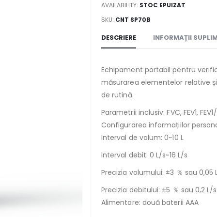
AVAILABILITY:
STOC EPUIZAT
SKU:
CNT SP70B
DESCRIERE
INFORMAȚII SUPLI
Echipament portabil pentru verifi
măsurarea elementelor relative și e
de rutină.
Parametrii inclusiv: FVC, FEV1, FEV1
Configurarea informațiilor personal
Interval de volum: 0~10 L
Interval debit: 0 L/s~16 L/s
Precizia volumului: ±3 ％ sau 0,05
Precizia debitului: ±5 ％ sau 0,2 L
Alimentare: două baterii AAA