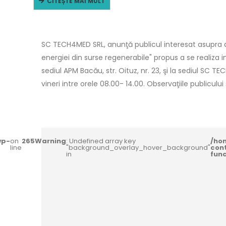
CITEȘTE MAI MULT
SC TECH4MED SRL, anunţă publicul interesat asupra de
energiei din surse regenerabile" propus a se realiza 
sediul APM Bacău, str. Oituz, nr. 23, şi la sediul SC TE
vineri intre orele 08.00- 14.00. Observaţiile publiculu
wp-
on
265
Warning
: Undefined array key
/ho
line
"background_overlay_hover_background"
con
in
fun