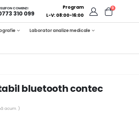
Program
0
TELEFON COMENZI
0773 310 099
L-V: 08:00-16:00
ografie
Laborator analize medicale
abil bluetooth contec
nă acum. )