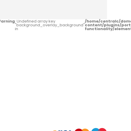
arning
: Undefined array key
/home/centralc/dom
"background_overlay_background"
content/plugins/port
in
functionality/eleme