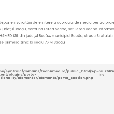
punerii solicitării de emitere a acordului de mediu pentru proie
in judeţul Bacău, comuna Letea Veche, sat Letea Veche. Informaţii
CH4MED SRL din judeţul Bacău, municipiul Bacău, strada Siretului, nr.5
i se primesc zilnic la sediul APM Bacău
me/centralc/domains/tech4med.ro/public_html/wp-
on
266
W
tent/plugins/porto-
line
ctionality/elementor/elements/porto_section.php