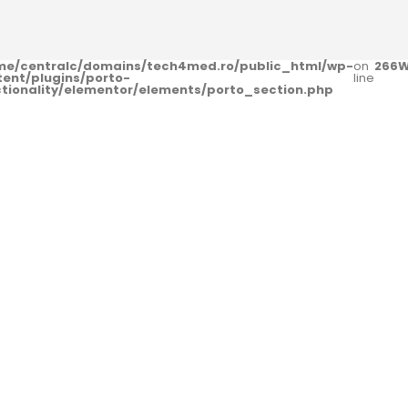
me/centralc/domains/tech4med.ro/public_html/wp-
on
266
W
tent/plugins/porto-
line
ctionality/elementor/elements/porto_section.php