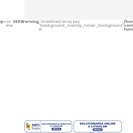
wp-
on
265
Warning
: Undefined array key
/ho
line
"background_overlay_hover_background"
con
in
fun