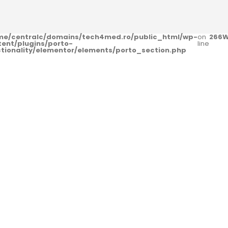
me/centralc/domains/tech4med.ro/public_html/wp-
on
266
W
tent/plugins/porto-
line
ctionality/elementor/elements/porto_section.php