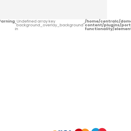
arning
: Undefined array key
/home/centralc/dom
"background_overlay_background"
content/plugins/port
in
functionality/eleme