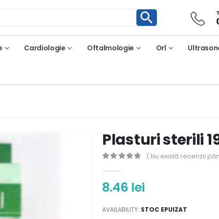
e
Cardiologie
Oftalmologie
Orl
Ultrason
Plasturi sterili
( Nu există recenzii pâ
0
out of 5
8.46
lei
AVAILABILITY:
STOC EPUIZAT