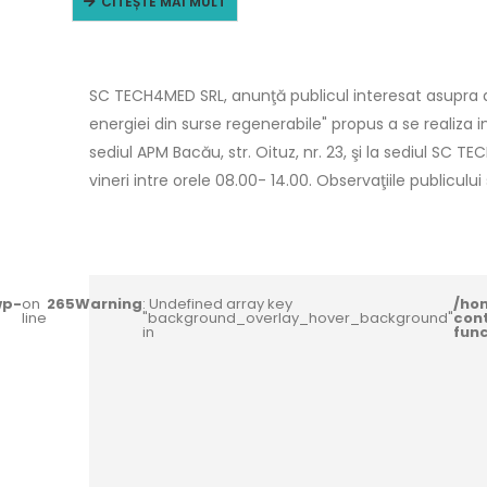
CITEȘTE MAI MULT
SC TECH4MED SRL, anunţă publicul interesat asupra de
energiei din surse regenerabile" propus a se realiza 
sediul APM Bacău, str. Oituz, nr. 23, şi la sediul SC TE
vineri intre orele 08.00- 14.00. Observaţiile publiculu
wp-
on
265
Warning
: Undefined array key
/ho
line
"background_overlay_hover_background"
con
in
fun