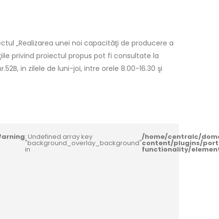
ctul „Realizarea unei noi capacităţi de producere a
le privind proiectul propus pot fi consultate la
2B, in zilele de luni-joi, intre orele 8.00-16.30 şi
arning
: Undefined array key
/home/centralc/dom
"background_overlay_background"
content/plugins/port
in
functionality/eleme