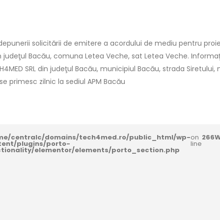
punerii solicitării de emitere a acordului de mediu pentru proie
in judeţul Bacău, comuna Letea Veche, sat Letea Veche. Informaţii
CH4MED SRL din judeţul Bacău, municipiul Bacău, strada Siretului, nr.5
i se primesc zilnic la sediul APM Bacău
me/centralc/domains/tech4med.ro/public_html/wp-
on
266
W
tent/plugins/porto-
line
ctionality/elementor/elements/porto_section.php