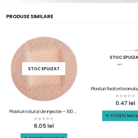
PRODUSE SIMILARE
STOC EPUIZ
STOC EPUIZAT
0
out of 5
0.47
lei
Plasturi rotunzi de injectie – 100 buc
CITEȘTE MAI 
0
out of 5
6.05
lei