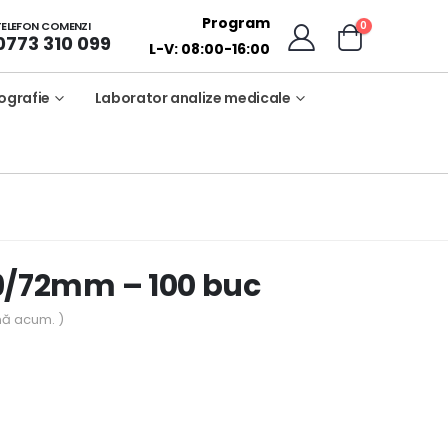
Program
0
TELEFON COMENZI
0773 310 099
L-V: 08:00-16:00
ografie
Laborator analize medicale
 19/72mm – 100 buc
nă acum. )