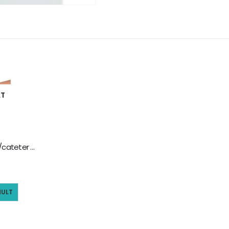
AT
Plasturi fixatori branula/cateter nw 6cm x 8cm
MULT