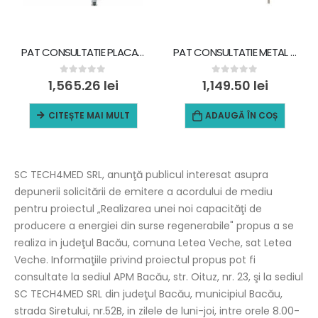
PAT CONSULTATIE PLACA CAP SI PICIOARE DIN ABS CU GRILAJE LATERALE C17-1
PAT CONSULTATIE METAL CU GRILAJE LATERALE CAP SI PICIOARE J08
0
out of 5
0
out of 5
1,565.26
lei
1,149.50
lei
CITEȘTE MAI MULT
ADAUGĂ ÎN COȘ
SC TECH4MED SRL, anunţă publicul interesat asupra
depunerii solicitării de emitere a acordului de mediu
pentru proiectul „Realizarea unei noi capacităţi de
producere a energiei din surse regenerabile" propus a se
realiza in judeţul Bacău, comuna Letea Veche, sat Letea
Veche. Informaţiile privind proiectul propus pot fi
consultate la sediul APM Bacău, str. Oituz, nr. 23, şi la sediul
SC TECH4MED SRL din judeţul Bacău, municipiul Bacău,
strada Siretului, nr.52B, in zilele de luni-joi, intre orele 8.00-