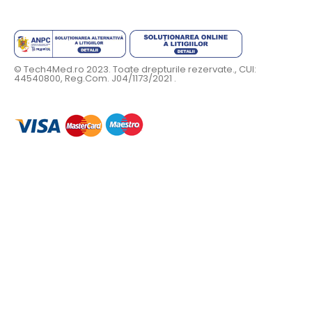
© Tech4Med.ro 2023. Toate drepturile rezervate., CUI:
44540800, Reg.Com. J04/1173/2021 .