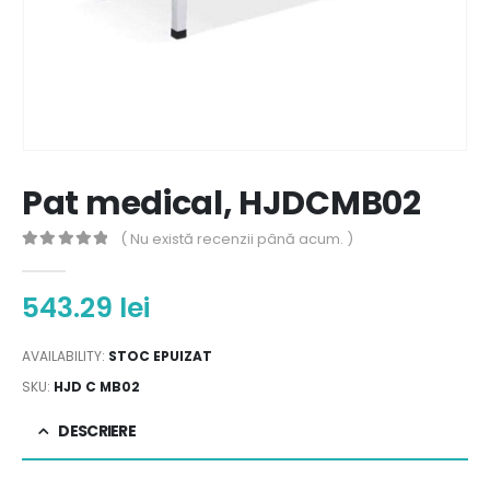
Pat medical, HJDCMB02
( Nu există recenzii până acum. )
0
out of 5
543.29
lei
AVAILABILITY:
STOC EPUIZAT
SKU:
HJD C MB02
DESCRIERE