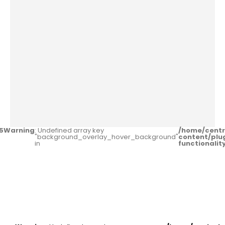
5
Warning
: Undefined array key
/home/centr
"background_overlay_hover_background"
content/plu
in
functionali