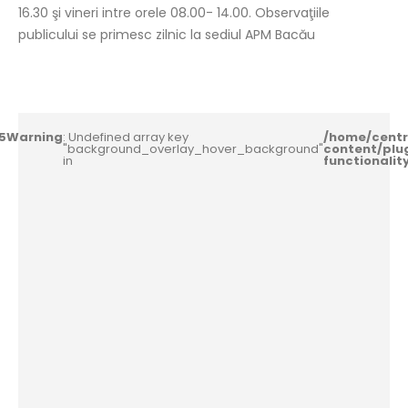
16.30 şi vineri intre orele 08.00- 14.00. Observaţiile
publicului se primesc zilnic la sediul APM Bacău
5
Warning
: Undefined array key
/home/centr
"background_overlay_hover_background"
content/plu
in
functionali