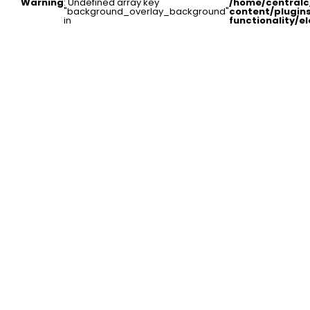
Warning
: Undefined array key
/home/central
"background_overlay_background"
content/plugin
in
functionality/