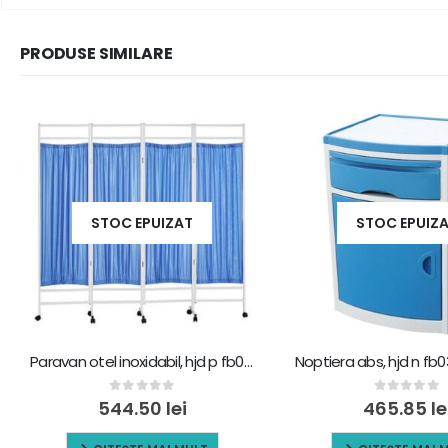
PRODUSE SIMILARE
STOC EPUIZAT
STOC EPUIZ
Paravan otel inoxidabil, hjd p fb01oi, 4 segmente, 180 x 200 cm
0
out of 5
0
out of 5
544.50
lei
465.85
le