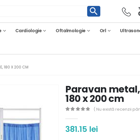
e
Cardiologie
Oftalmologie
Orl
Ultrason
E, 180 X 200 CM
Paravan metal,
180 x 200 cm
( Nu există recenzii pâ
0
out of 5
381.15
lei