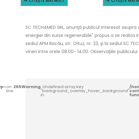
CITEȘTE MAI MULT
CITEȘTE MAI 
SC TECH4MED SRL, anunţă publicul interesat asupra de
energiei din surse regenerabile" propus a se realiza 
sediul APM Bacău, str. Oituz, nr. 23, şi la sediul SC TE
vineri intre orele 08.00- 14.00. Observaţiile publiculu
wp-
on
265
Warning
: Undefined array key
/ho
line
"background_overlay_hover_background"
con
in
fun