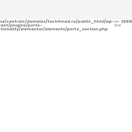
me/centralc/domains/tech4med.ro/public_html/wp-
on
266
W
tent/plugins/porto-
line
ctionality/elementor/elements/porto_section.php