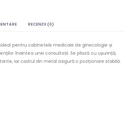
MENTARE
RECENZII (0)
deal pentru cabinetele medicale de ginecologie și
enților înaintea unei consultații. Se pliază cu ușurință,
otante, iar cadrul din metal asigură o poziționare stabilă.