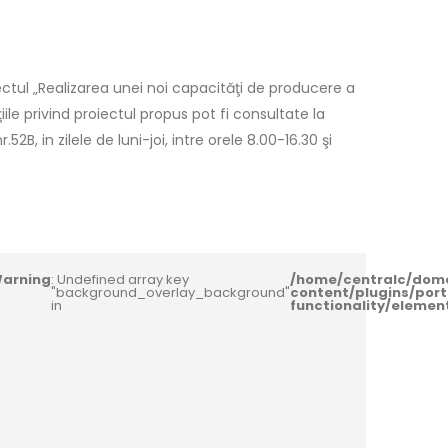
ctul „Realizarea unei noi capacităţi de producere a
le privind proiectul propus pot fi consultate la
2B, in zilele de luni-joi, intre orele 8.00-16.30 şi
arning
: Undefined array key
/home/centralc/dom
"background_overlay_background"
content/plugins/port
in
functionality/eleme