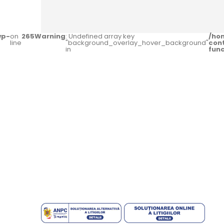
wp-
on
265
Warning
: Undefined array key
/ho
line
"background_overlay_hover_background"
con
in
fun