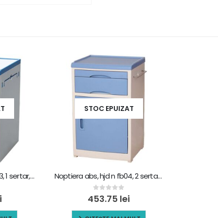
AT
STOC EPUIZAT
Noptiera abs, hjd n fb03, 1 sertar, 1 usa, rotile cu blocare
Noptiera abs, hjd n fb04, 2 sertare, 1 usa, rotile cu blocare
0
out of 5
i
453.75
lei