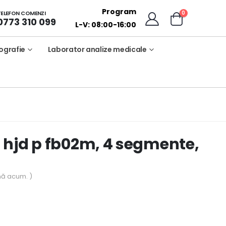
Program
0
TELEFON COMENZI
0773 310 099
L-V: 08:00-16:00
ografie
Laborator analize medicale
 hjd p fb02m, 4 segmente,
nă acum. )