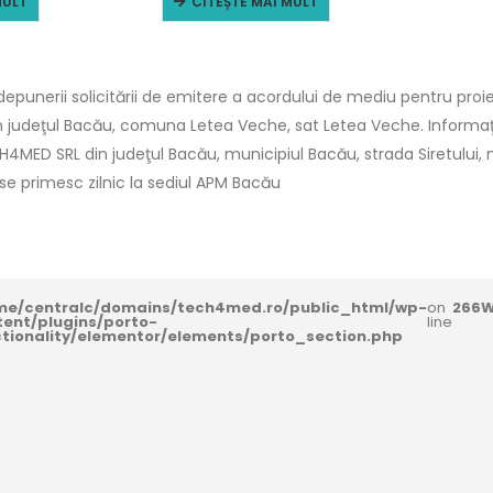
MULT
CITEȘTE MAI MULT
punerii solicitării de emitere a acordului de mediu pentru proie
in judeţul Bacău, comuna Letea Veche, sat Letea Veche. Informaţii
CH4MED SRL din judeţul Bacău, municipiul Bacău, strada Siretului, nr.5
i se primesc zilnic la sediul APM Bacău
me/centralc/domains/tech4med.ro/public_html/wp-
on
266
W
tent/plugins/porto-
line
ctionality/elementor/elements/porto_section.php