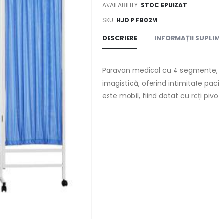
AVAILABILITY:
STOC EPUIZAT
SKU:
HJD P FB02M
DESCRIERE
INFORMAȚII SUPLI
Paravan medical cu 4 segmente, i
imagistică, oferind intimitate paci
este mobil, fiind dotat cu roți piv