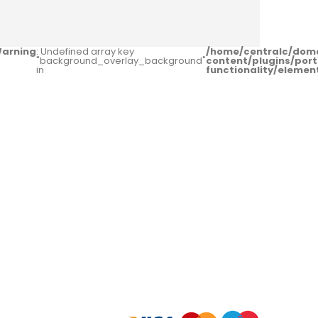
arning
: Undefined array key
/home/centralc/dom
"background_overlay_background"
content/plugins/port
in
functionality/eleme