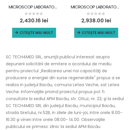
MICROSCOP LABORATOR, CAP TRINOCULAR 45°, LUMINAT, 4X, 10X, 40X(S), 100X(S, O), BIOBASE XSB-301A
MICROSCOP LABORATOR, CAP CVADRUPLU 30°, LUMINAT, 4X, 10X, 40X(S), 100X(S, O), BIOBASE XS-208BP
0
out of 5
0
out of 5
2,430.16
lei
2,938.00
lei
CITEȘTE MAI MULT
CITEȘTE MAI MULT
SC TECH4MED SRL, anunţă publicul interesat asupra
depunerii solicitării de emitere a acordului de mediu
pentru proiectul „Realizarea unei noi capacităţi de
producere a energiei din surse regenerabile" propus a se
realiza in judeţul Bacău, comuna Letea Veche, sat Letea
Veche. Informaţiile privind proiectul propus pot fi
consultate la sediul APM Bacău, str. Oituz, nr. 23, şi la sediul
SC TECH4MED SRL din judeţul Bacău, municipiul Bacău,
strada Siretului, nr.52B, in zilele de luni-joi, intre orele 8.00-
16.30 şi vineri intre orele 08.00- 14.00. Observaţiile
publicului se primesc zilnic la sediul APM Bacău