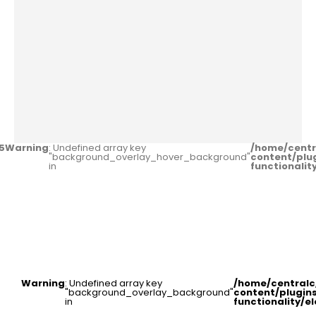
5
Warning
: Undefined array key
/home/centr
"background_overlay_hover_background"
content/plu
in
functionali
Warning
: Undefined array key
/home/central
"background_overlay_background"
content/plugin
in
functionality/