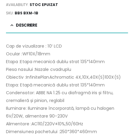
AVAILABILITY:
STOC EPUIZAT
SKU:
BBS BXM-1B
DESCRIERE
Cap de vizualizare : 10′ LCD
Ocular :WF10X/18mm
Etapa :Etapa mecanică dublu strat 135*140mm
Piesa nasului :Nazale cvadruplu
Obiectiv :InfinitePlanAchromatic 4X,10X,40X(S)100X(S)
Etapa: Etapă mecanică dublu strat 135*140mm
Condensator: ABBE NA 1.25 cu diafragmă iris și filtru,
cremalieră și pinion, reglabil
Iluminare: Iluminare încorporată, lampă cu halogen
6V/20W, alimentare 90-230V
Alimentare :AC110/220V±10%,50/60Hz
Dimensiunea pachetului :250*360*460mm