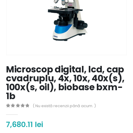
Microscop digital, lcd, cap
cvadruplu, 4x, 10x, 40x(s),
100x(s, oil), biobase bxm-
1b
( Nu există recenzii până acum. )
0
out of 5
7,680.11
lei