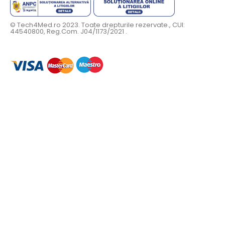
© Tech4Med.ro 2023. Toate drepturile rezervate., CUI:
44540800, Reg.Com. J04/1173/2021 .