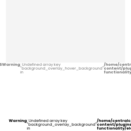
5
Warning
: Undefined array key
/home/centr
"background_overlay_hover_background"
content/plu
in
functionali
Warning
: Undefined array key
/home/central
"background_overlay_background"
content/plugin
in
functionality/