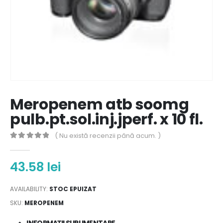
Meropenem atb soomg
pulb.pt.sol.inj.jperf. x 10 fl.
( Nu există recenzii până acum. )
0
out of 5
43.58
lei
AVAILABILITY:
STOC EPUIZAT
SKU:
MEROPENEM