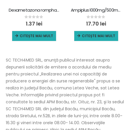
Dexametazona rompharm 4mg/mi sol.inj. 2 mi x 10 fi.
Ampiplus l000mg/500mg pulb.pt.sol.inj./perf
0
out of 5
0
out of 5
1.37
lei
17.70
lei
CITEȘTE MAI MULT
CITEȘTE MAI MULT
SC TECH4MED SRL, anunţă publicul interesat asupra
depunerii solicitării de emitere a acordului de mediu
pentru proiectul „Realizarea unei noi capacităţi de
producere a energiei din surse regenerabile" propus a se
realiza in judeţul Bacău, comuna Letea Veche, sat Letea
Veche. Informaţiile privind proiectul propus pot fi
consultate la sediul APM Bacău, str. Oituz, nr. 23, şi la sediul
SC TECH4MED SRL din judeţul Bacău, municipiul Bacău,
strada Siretului, nr.52B, in zilele de luni-joi, intre orele 8.00-
16.30 şi vineri intre orele 08.00- 14.00. Observaţiile
publicului se primesc zilnic la sediul APM Bacău