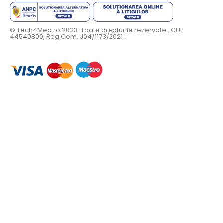
© Tech4Med.ro 2023. Toate drepturile rezervate., CUI:
44540800, Reg.Com. J04/1173/2021 .