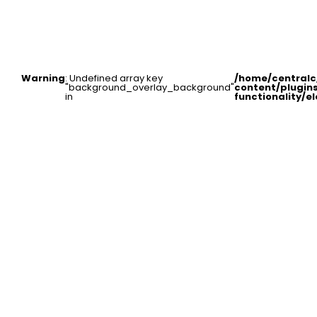
Warning
: Undefined array key
/home/central
"background_overlay_background"
content/plugin
in
functionality/