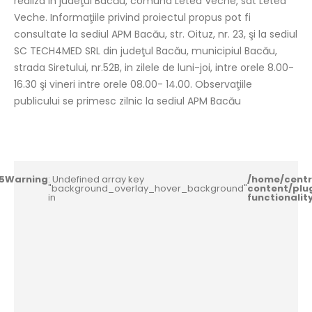
realiza in judeţul Bacău, comuna Letea Veche, sat Letea
Veche. Informaţiile privind proiectul propus pot fi
consultate la sediul APM Bacău, str. Oituz, nr. 23, şi la sediul
SC TECH4MED SRL din judeţul Bacău, municipiul Bacău,
strada Siretului, nr.52B, in zilele de luni-joi, intre orele 8.00-
16.30 şi vineri intre orele 08.00- 14.00. Observaţiile
publicului se primesc zilnic la sediul APM Bacău
5
Warning
: Undefined array key
/home/centr
"background_overlay_hover_background"
content/plu
in
functionali