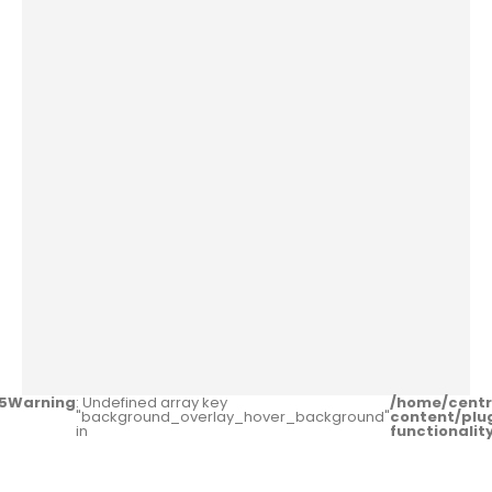
5
Warning
: Undefined array key
/home/centr
"background_overlay_hover_background"
content/plu
in
functionali