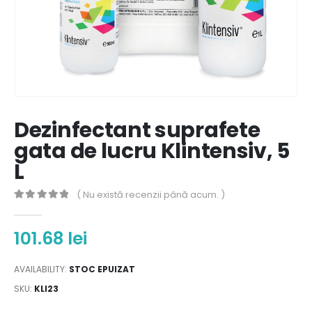
Dezinfectant suprafete
gata de lucru Klintensiv, 5
L
( Nu există recenzii până acum. )
0
out of 5
101.68
lei
AVAILABILITY:
STOC EPUIZAT
SKU:
KLI23