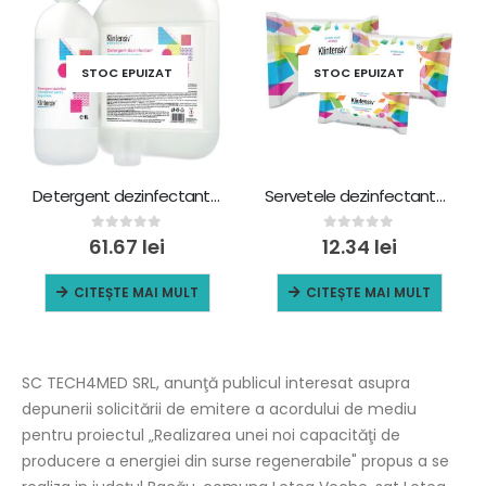
STOC EPUIZAT
STOC EPUIZAT
Detergent dezinfectant concentrat Klintensiv, 1 L
Servetele dezinfectante suprafete Klintensiv, 80 bucati / pachet
0
out of 5
0
out of 5
61.67
lei
12.34
lei
CITEȘTE MAI MULT
CITEȘTE MAI MULT
SC TECH4MED SRL, anunţă publicul interesat asupra
depunerii solicitării de emitere a acordului de mediu
pentru proiectul „Realizarea unei noi capacităţi de
producere a energiei din surse regenerabile" propus a se