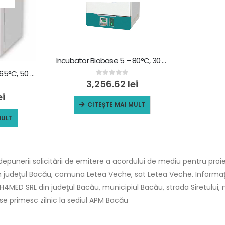
Incubator Biobase 5 – 80°C, 30 L, BJPX-H30II
Incubator Biobase 5 – 65°C, 50 L, BJPX-H50IV
0
out of 5
3,256.62
lei
ei
CITEȘTE MAI MULT
MULT
punerii solicitării de emitere a acordului de mediu pentru proie
in judeţul Bacău, comuna Letea Veche, sat Letea Veche. Informaţii
CH4MED SRL din judeţul Bacău, municipiul Bacău, strada Siretului, nr.5
i se primesc zilnic la sediul APM Bacău