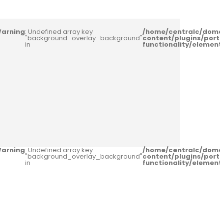
arning
: Undefined array key
/home/centralc/dom
"background_overlay_background"
content/plugins/port
in
functionality/eleme
arning
: Undefined array key
/home/centralc/dom
"background_overlay_background"
content/plugins/port
in
functionality/eleme