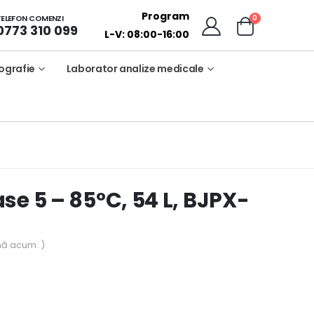
Program
0
TELEFON COMENZI
0773 310 099
L-V: 08:00-16:00
ografie
Laborator analize medicale
se 5 – 85°C, 54 L, BJPX-
nă acum. )