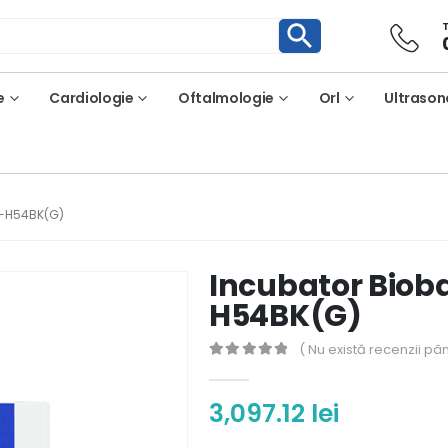
e
Cardiologie
Oftalmologie
Orl
Ultrason
X-H54BK(G)
Incubator Bioba
H54BK(G)
( Nu există recenzii pâ
0
out of 5
3,097.12
lei