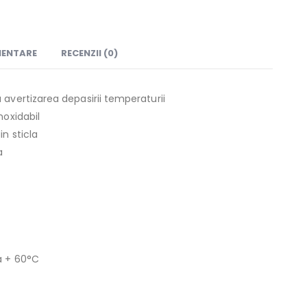
MENTARE
RECENZII (0)
 avertizarea depasirii temperaturii
noxidabil
in sticla
a
a + 60°C