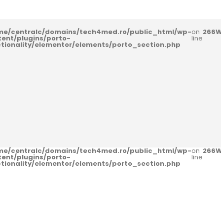
me/centralc/domains/tech4med.ro/public_html/wp-
on
266
W
tent/plugins/porto-
line
ctionality/elementor/elements/porto_section.php
me/centralc/domains/tech4med.ro/public_html/wp-
on
266
W
tent/plugins/porto-
line
ctionality/elementor/elements/porto_section.php