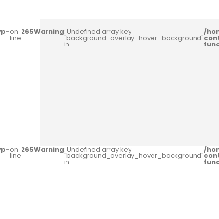
wp-
on
265
Warning
: Undefined array key
/ho
line
"background_overlay_hover_background"
con
in
fun
wp-
on
265
Warning
: Undefined array key
/ho
line
"background_overlay_hover_background"
con
in
fun