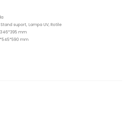
da
, Stand suport, Lampa UV, Rotile
95*346*395 mm
540*545*590 mm