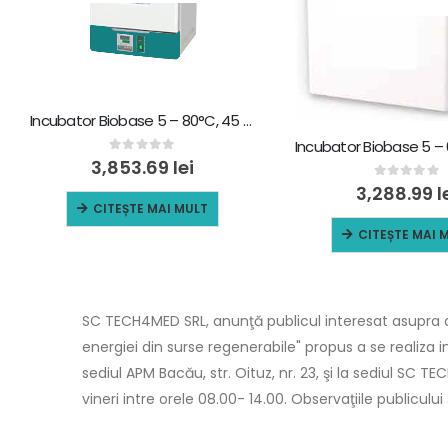
Incubator Biobase 5 – 80°C, 45 L, BJPX-H48II
0
out of 5
3,853.69
lei
0
out of 5
3,288.99
l
CITEȘTE MAI MULT
CITEȘTE MAI 
SC TECH4MED SRL, anunţă publicul interesat asupra de
energiei din surse regenerabile" propus a se realiza 
sediul APM Bacău, str. Oituz, nr. 23, şi la sediul SC TE
vineri intre orele 08.00- 14.00. Observaţiile publiculu