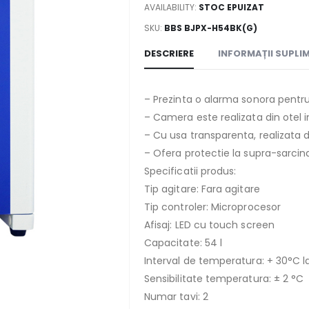
AVAILABILITY:
STOC EPUIZAT
SKU:
BBS BJPX-H54BK(G)
DESCRIERE
INFORMAȚII SUPLI
– Prezinta o alarma sonora pentru
– Camera este realizata din otel i
– Cu usa transparenta, realizata d
– Ofera protectie la supra-sarcin
Specificatii produs:
Tip agitare: Fara agitare
Tip controler: Microprocesor
Afisaj: LED cu touch screen
Capacitate: 54 l
Interval de temperatura: + 30°C l
Sensibilitate temperatura: ± 2 °C
Numar tavi: 2