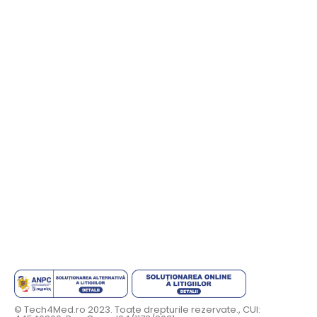
© Tech4Med.ro 2023. Toate drepturile rezervate., CUI: