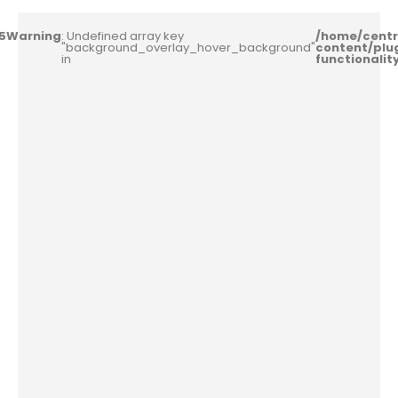
5
Warning
: Undefined array key
/home/centr
"background_overlay_hover_background"
content/plu
in
functionali