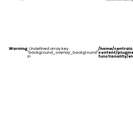
Warning
: Undefined array key
/home/central
"background_overlay_background"
content/plugin
in
functionality/