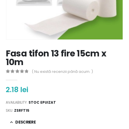
Fasa tifon 13 fire 15cm x
10m
( Nu există recenzii până acum. )
0
out of 5
2.18
lei
AVAILABILITY:
STOC EPUIZAT
SKU:
ZSRFT15
DESCRIERE