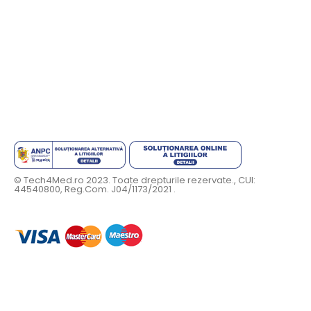
© Tech4Med.ro 2023. Toate drepturile rezervate., CUI:
44540800, Reg.Com. J04/1173/2021 .