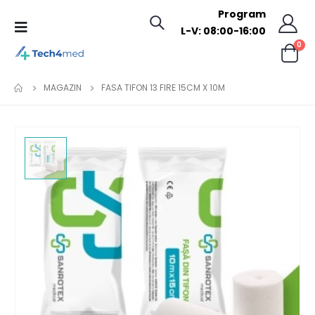
Program
L-V: 08:00-16:00
0
MAGAZIN
FASA TIFON 13 FIRE 15CM X 10M