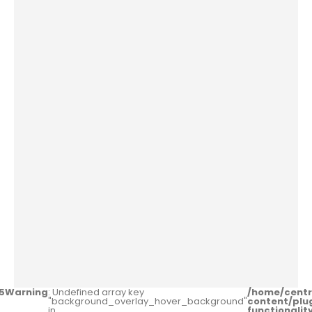
5
Warning
: Undefined array key
/home/centr
"background_overlay_hover_background"
content/plu
in
functionali