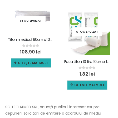
STOC EPUIZAT
STOC EPUIZAT
Tifon medical 90cm x 100m 13 fire
0
out of 5
108.90
lei
Fasa tifon 13 fire 10cm x 10m
CITEȘTE MAI MULT
0
out of 5
1.82
lei
CITEȘTE MAI MULT
SC TECH4MED SRL, anunţă publicul interesat asupra
depunerii solicitării de emitere a acordului de mediu