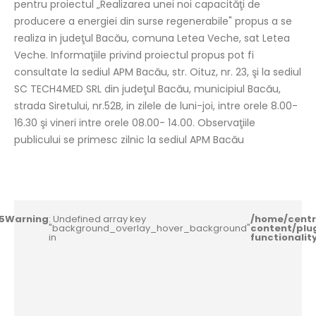
pentru proiectul „Realizarea unei noi capacităţi de
producere a energiei din surse regenerabile" propus a se
realiza in judeţul Bacău, comuna Letea Veche, sat Letea
Veche. Informaţiile privind proiectul propus pot fi
consultate la sediul APM Bacău, str. Oituz, nr. 23, şi la sediul
SC TECH4MED SRL din judeţul Bacău, municipiul Bacău,
strada Siretului, nr.52B, in zilele de luni-joi, intre orele 8.00-
16.30 şi vineri intre orele 08.00- 14.00. Observaţiile
publicului se primesc zilnic la sediul APM Bacău
5
Warning
: Undefined array key
/home/centr
"background_overlay_hover_background"
content/plu
in
functionali