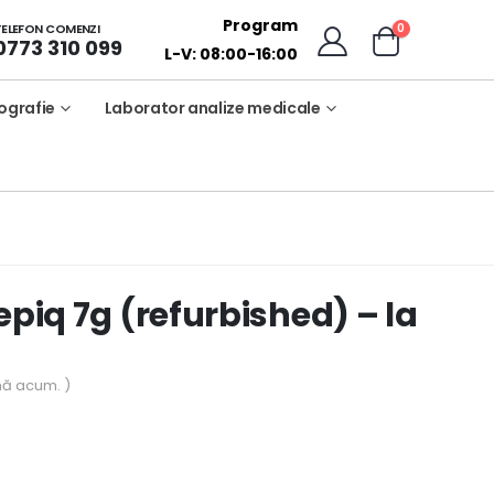
Program
0
TELEFON COMENZI
0773 310 099
L-V: 08:00-16:00
ografie
Laborator analize medicale
epiq 7g (refurbished) – la
nă acum. )