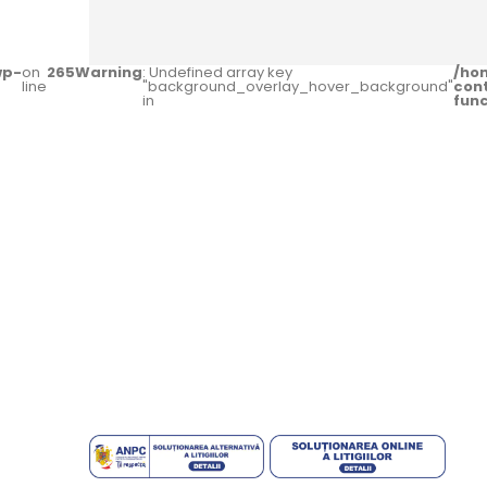
wp-
on
265
Warning
: Undefined array key
/ho
line
"background_overlay_hover_background"
con
in
fun