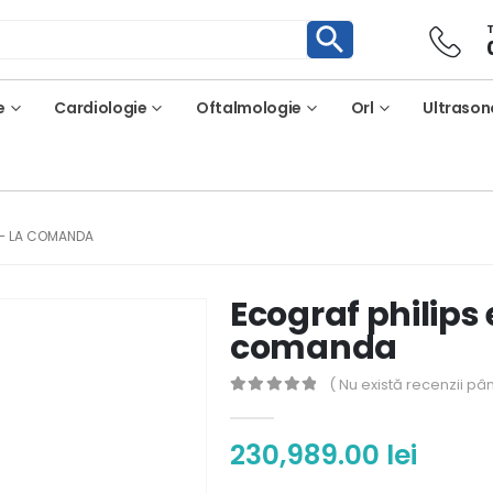
e
Cardiologie
Oftalmologie
Orl
Ultrason
 – LA COMANDA
Ecograf philips 
comanda
( Nu există recenzii pâ
0
out of 5
230,989.00
lei