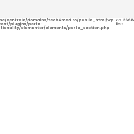
me/centralc/domains/tech4med.ro/public_html/wp-
on
266
W
tent/plugins/porto-
line
ctionality/elementor/elements/porto_section.php