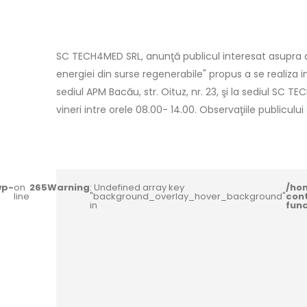
SC TECH4MED SRL, anunţă publicul interesat asupra de
energiei din surse regenerabile" propus a se realiza 
sediul APM Bacău, str. Oituz, nr. 23, şi la sediul SC TE
vineri intre orele 08.00- 14.00. Observaţiile publiculu
wp-
on
265
Warning
: Undefined array key
/ho
line
"background_overlay_hover_background"
con
in
fun