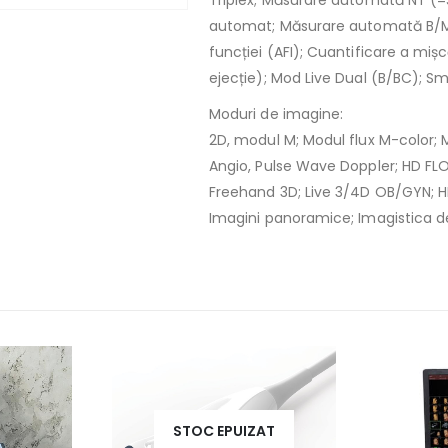
Triplex; Măsurare automată NT (=S
automat; Măsurare automată B/M
funcției (AFI); Cuantificare a mi
ejecție); Mod Live Dual (B/BC); S
Moduri de imagine:
2D, modul M; Modul flux M-color;
Angio, Pulse Wave Doppler; HD FLO
Freehand 3D; Live 3/4D OB/GYN; HD
Imagini panoramice; Imagistica de
STOC EPUIZAT