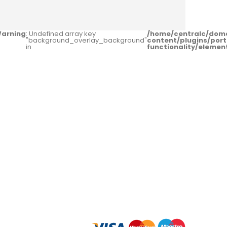
arning
: Undefined array key
/home/centralc/dom
"background_overlay_background"
content/plugins/port
in
functionality/eleme