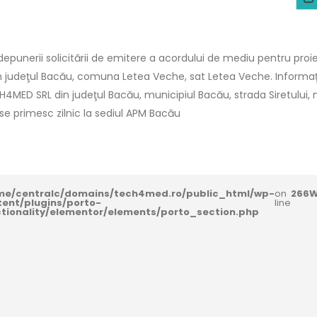
punerii solicitării de emitere a acordului de mediu pentru proie
in judeţul Bacău, comuna Letea Veche, sat Letea Veche. Informaţii
CH4MED SRL din judeţul Bacău, municipiul Bacău, strada Siretului, nr.5
i se primesc zilnic la sediul APM Bacău
me/centralc/domains/tech4med.ro/public_html/wp-
on
266
W
tent/plugins/porto-
line
ctionality/elementor/elements/porto_section.php