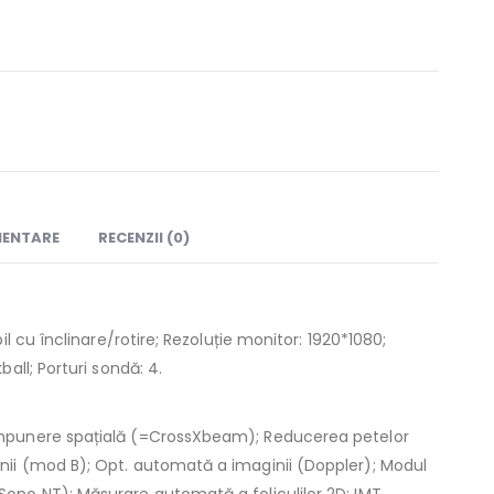
MENTARE
RECENZII (0)
il cu înclinare/rotire; Rezoluție monitor: 1920*1080;
ball; Porturi sondă: 4.
ompunere spațială (=CrossXbeam); Reducerea petelor
nii (mod B); Opt. automată a imaginii (Doppler); Modul