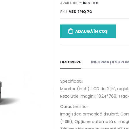
AVAILABILITY:
ÎN STOC
SKU:
MED EPIQ 7G
ADAUGĂ ÎN COȘ
DESCRIERE
INFORMAȚII SUPLI
Specificații:
Monitor (inch): LCD de 21,5”, reglab
Rezolutie imaginii: 1024*768; Track
Caracteristici:
Imagistica armonică tisulară; C
(=SRI); Opțiune automată a imagi