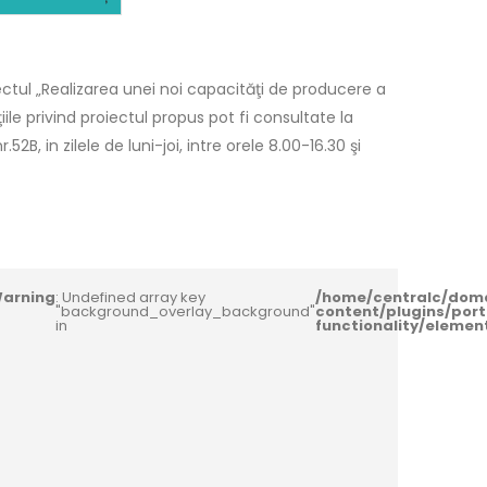
ctul „Realizarea unei noi capacităţi de producere a
le privind proiectul propus pot fi consultate la
2B, in zilele de luni-joi, intre orele 8.00-16.30 şi
arning
: Undefined array key
/home/centralc/dom
"background_overlay_background"
content/plugins/port
in
functionality/eleme