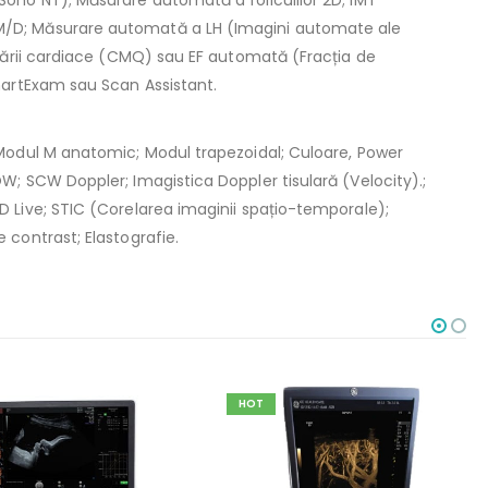
ono NT); Măsurare automată a foliculilor 2D; IMT
/D; Măsurare automată a LH (Imagini automate ale
șcării cardiace (CMQ) sau EF automată (Fracția de
martExam sau Scan Assistant.
 Modul M anatomic; Modul trapezoidal; Culoare, Power
W; SCW Doppler; Imagistica Doppler tisulară (Velocity).;
 Live; STIC (Corelarea imaginii spațio-temporale);
 contrast; Elastografie.
HOT