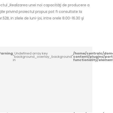
ctul „Realizarea unei noi capacităţi de producere a
le privind proiectul propus pot fi consultate la
2B, in zilele de luni-joi, intre orele 8.00-16.30 şi
arning
: Undefined array key
/home/centralc/dom
"background_overlay_background"
content/plugins/port
in
functionality/eleme