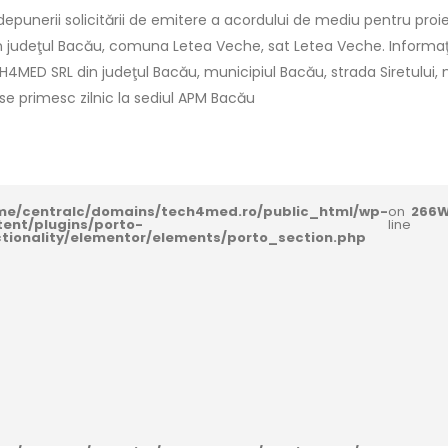
punerii solicitării de emitere a acordului de mediu pentru proie
in judeţul Bacău, comuna Letea Veche, sat Letea Veche. Informaţii
CH4MED SRL din judeţul Bacău, municipiul Bacău, strada Siretului, nr.5
i se primesc zilnic la sediul APM Bacău
me/centralc/domains/tech4med.ro/public_html/wp-
on
266
W
tent/plugins/porto-
line
ctionality/elementor/elements/porto_section.php