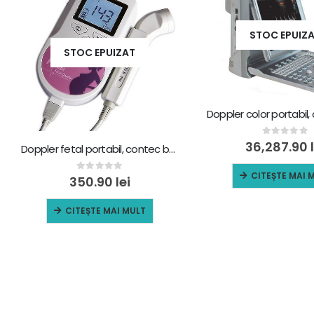
STOC EPUIZ
STOC EPUIZAT
0
out of 5
36,287.90
Doppler fetal portabil, contec baby sound c
CITEȘTE MAI 
0
out of 5
350.90
lei
CITEȘTE MAI MULT