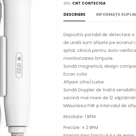
SKU:
CNT CONTEC10A
DESCRIERE
INFORMAȚII SUPLI
Dispozitiv portabil de detectare a
de undă sunt afișate pe ecranul LC
spital, clinică pentru auto-verific
monitorizarea timpurie.
Sondă magnetică, design compact,
Ecran color
Afișare cifre/curbe.
Sondă Doppler de înaltă sensibilita
sarcină mai mare de 12 săptămân
Măsurarea FHR și intervalul de afi
Rezoluție: 1 BPM
Precizie: ± 2 BPM
Intensitatea fasciculului de ieșir