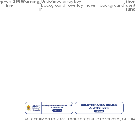
wp-
on
265
Warning
: Undefined array key
/ho
line
"background_overlay_hover_background"
con
in
fun
© Tech4Med.ro 2023. Toate drepturile rezervate., CUI: 
.