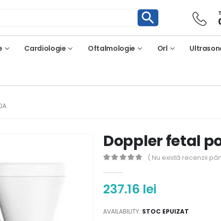
e
Cardiologie
Oftalmologie
Orl
Ultrason
10A
Doppler fetal p
( Nu există recenzii pâ
0
out of 5
237.16
lei
AVAILABILITY:
STOC EPUIZAT