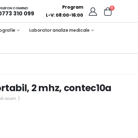
Program
0
TELEFON COMENZI
0773 310 099
L-V: 08:00-16:00
ografie
Laborator analize medicale
ortabil, 2 mhz, contec10a
nă acum. )