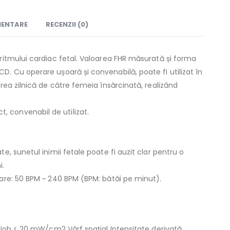
MENTARE
RECENZII (0)
 ritmului cardiac fetal. Valoarea FHR măsurată și forma
D. Cu operare ușoară și convenabilă, poate fi utilizat în
area zilnică de către femeia însărcinată, realizând
 convenabil de utilizat.
te, sunetul inimii fetale poate fi auzit clar pentru o
i.
șare: 50 BPM ~ 240 BPM (BPM: bătăi pe minut).
e: Iob < 20 mW/cm2 Vârf spațial Intensitate derivată