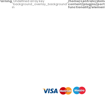
arning
: Undefined array key
/home/centralc/dom
"background_overlay_background"
content/plugins/port
in
functionality/eleme