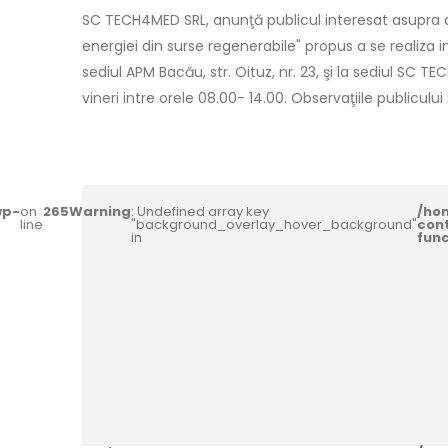
SC TECH4MED SRL, anunţă publicul interesat asupra de
energiei din surse regenerabile" propus a se realiza 
sediul APM Bacău, str. Oituz, nr. 23, şi la sediul SC TE
vineri intre orele 08.00- 14.00. Observaţiile publiculu
wp-
on
265
Warning
: Undefined array key
/ho
line
"background_overlay_hover_background"
con
in
fun