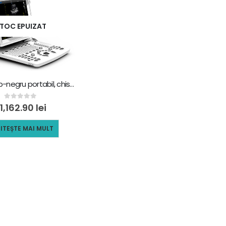
TOC EPUIZAT
Doppler alb-negru portabil, chison eco 3 exp
0
out of 5
1,162.90
lei
ITEȘTE MAI MULT