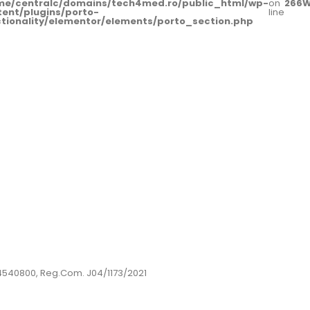
me/centralc/domains/tech4med.ro/public_html/wp-
on
266
W
tent/plugins/porto-
line
ctionality/elementor/elements/porto_section.php
44540800, Reg.Com. J04/1173/2021