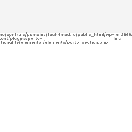
me/centralc/domains/tech4med.ro/public_html/wp-
on
266
W
tent/plugins/porto-
line
ctionality/elementor/elements/porto_section.php