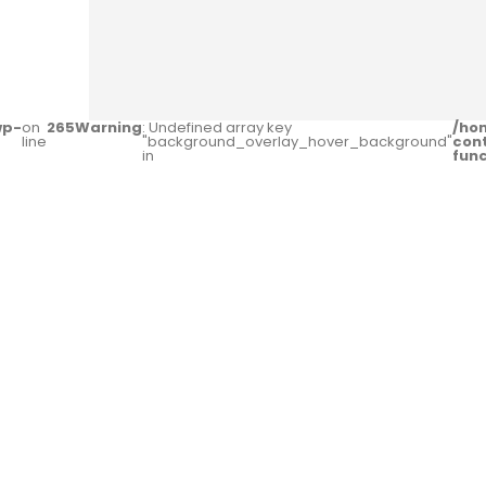
wp-
on
265
Warning
: Undefined array key
/ho
line
"background_overlay_hover_background"
con
in
fun