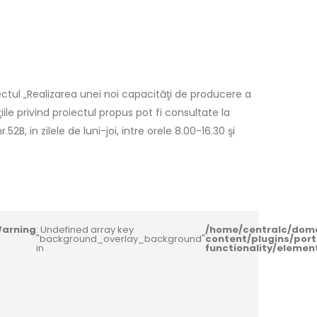
ctul „Realizarea unei noi capacităţi de producere a
le privind proiectul propus pot fi consultate la
2B, in zilele de luni-joi, intre orele 8.00-16.30 şi
arning
: Undefined array key
/home/centralc/dom
"background_overlay_background"
content/plugins/port
in
functionality/eleme