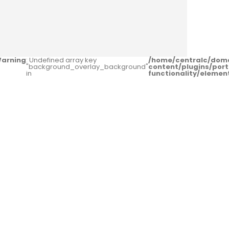
arning
: Undefined array key
/home/centralc/dom
"background_overlay_background"
content/plugins/port
in
functionality/eleme