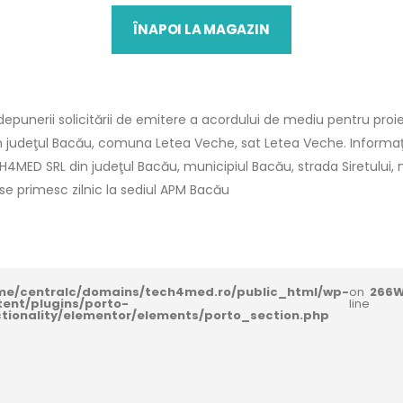
ÎNAPOI LA MAGAZIN
punerii solicitării de emitere a acordului de mediu pentru proie
in judeţul Bacău, comuna Letea Veche, sat Letea Veche. Informaţii
CH4MED SRL din judeţul Bacău, municipiul Bacău, strada Siretului, nr.5
i se primesc zilnic la sediul APM Bacău
me/centralc/domains/tech4med.ro/public_html/wp-
on
266
W
tent/plugins/porto-
line
ctionality/elementor/elements/porto_section.php