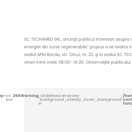
SC TECH4MED SRL, anunţă publicul interesat asupra de
energiei din surse regenerabile" propus a se realiza 
sediul APM Bacău, str. Oituz, nr. 23, şi la sediul SC TE
vineri intre orele 08.00- 14.00. Observaţiile publiculu
wp-
on
265
Warning
: Undefined array key
/ho
line
"background_overlay_hover_background"
con
in
fun