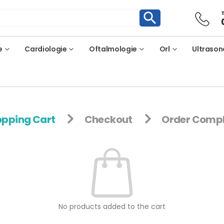
e
Cardiologie
Oftalmologie
Orl
Ultrason
pping Cart
Checkout
Order Compl
No products added to the cart