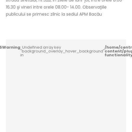
strada Siretului, nr.52B, in zilele de luni-joi, intre orele 8.00-
16.30 şi vineri intre orele 08.00- 14.00. Observaţiile
publicului se primesc zilnic la sediul APM Bacău
5
Warning
: Undefined array key
/home/centr
"background_overlay_hover_background"
content/plu
in
functionali