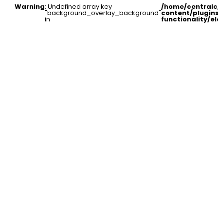
Warning
: Undefined array key
/home/central
"background_overlay_background"
content/plugin
in
functionality/