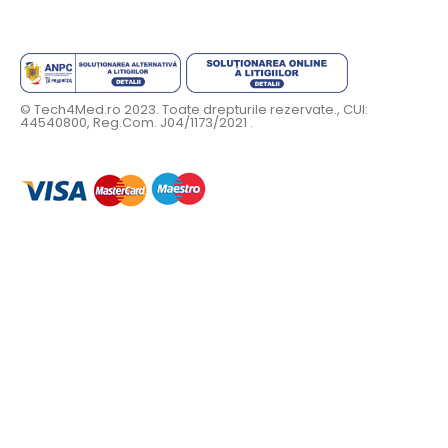
© Tech4Med.ro 2023. Toate drepturile rezervate., CUI:
44540800, Reg.Com. J04/1173/2021 .