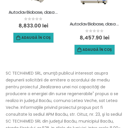
Autoclav Biobase, clasa B, 23 L, BKMZB
Autoclav Biobase, clasa B, 18 L, BKMZA
0
out of 5
8,833.00
lei
0
out of 5
8,457.90
lei
ADAUGĂ ÎN COȘ
ADAUGĂ ÎN COȘ
SC TECH4MED SRL, anunţă publicul interesat asupra
depunerii solicitării de emitere a acordului de mediu
pentru proiectul „Realizarea unei noi capacităţi de
producere a energiei din surse regenerabile" propus a se
realiza in judeţul Bacău, comuna Letea Veche, sat Letea
Veche. Informaţiile privind proiectul propus pot fi
consultate la sediul APM Bacău, str. Oituz, nr. 23, şi la sediul
SC TECH4MED SRL din judeţul Bacău, municipiul Bacău,