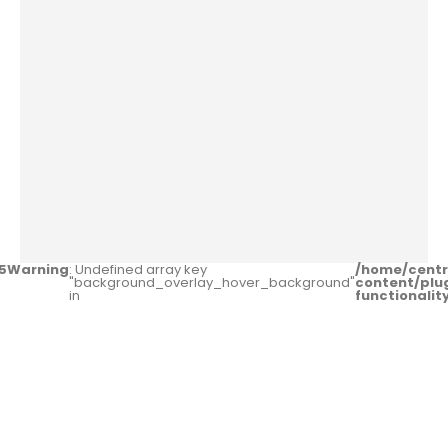
5
Warning
: Undefined array key
/home/centr
"background_overlay_hover_background"
content/plu
in
functionali