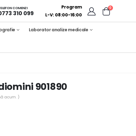
Program
0
TELEFON COMENZI
0773 310 099
L-V: 08:00-16:00
ografie
Laborator analize medicale
iomini 901890
nă acum. )