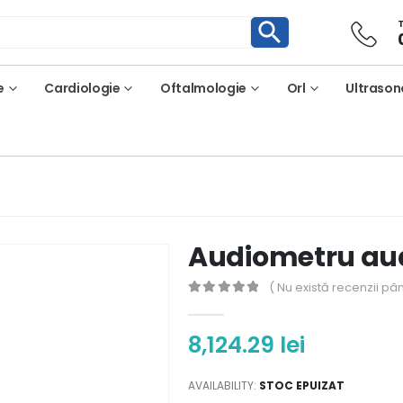
e
Cardiologie
Oftalmologie
Orl
Ultrason
Audiometru aud
( Nu există recenzii pâ
0
out of 5
8,124.29
lei
AVAILABILITY:
STOC EPUIZAT