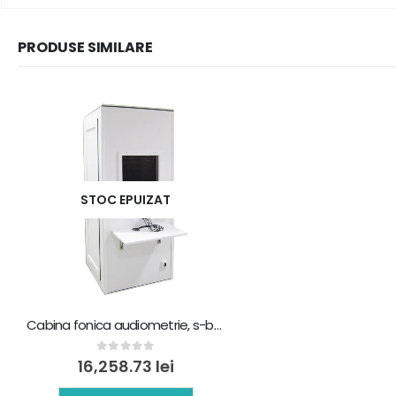
PRODUSE SIMILARE
STOC EPUIZAT
Cabina fonica audiometrie, s-basic, 96 x 96 x 208 cm
0
out of 5
16,258.73
lei