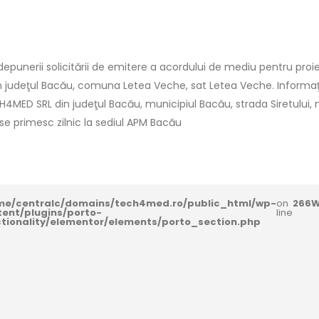
punerii solicitării de emitere a acordului de mediu pentru proie
in judeţul Bacău, comuna Letea Veche, sat Letea Veche. Informaţii
CH4MED SRL din judeţul Bacău, municipiul Bacău, strada Siretului, nr.5
i se primesc zilnic la sediul APM Bacău
me/centralc/domains/tech4med.ro/public_html/wp-
on
266
W
tent/plugins/porto-
line
ctionality/elementor/elements/porto_section.php