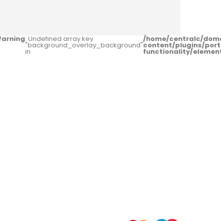
arning
: Undefined array key
/home/centralc/dom
"background_overlay_background"
content/plugins/port
in
functionality/eleme