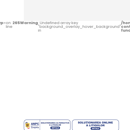
wp-
on
265
Warning
: Undefined array key
/ho
line
"background_overlay_hover_background"
con
in
fun