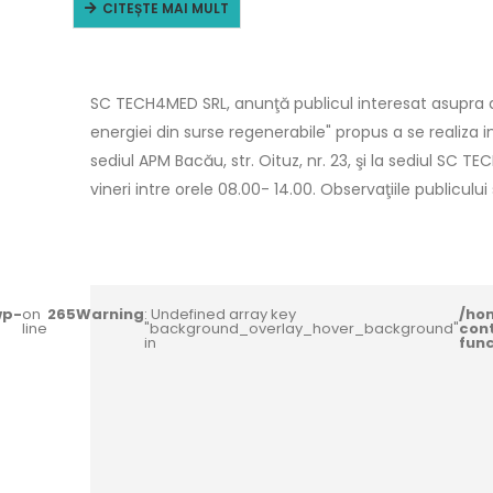
CITEȘTE MAI MULT
SC TECH4MED SRL, anunţă publicul interesat asupra de
energiei din surse regenerabile" propus a se realiza 
sediul APM Bacău, str. Oituz, nr. 23, şi la sediul SC TE
vineri intre orele 08.00- 14.00. Observaţiile publiculu
wp-
on
265
Warning
: Undefined array key
/ho
line
"background_overlay_hover_background"
con
in
fun