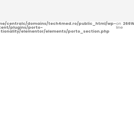
me/centralc/domains/tech4med.ro/public_html/wp-
on
266
W
tent/plugins/porto-
line
ctionality/elementor/elements/porto_section.php