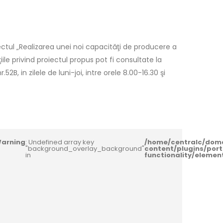
ctul „Realizarea unei noi capacităţi de producere a
le privind proiectul propus pot fi consultate la
2B, in zilele de luni-joi, intre orele 8.00-16.30 şi
arning
: Undefined array key
/home/centralc/dom
"background_overlay_background"
content/plugins/port
in
functionality/eleme