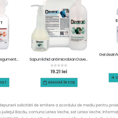
S
AT
Dezinfectant maini si tegumente pe baza de alcool Klinosept, 500 ml
Sapun lichid antimicrobian Davera, 500 ml
0
out of 5
19.21
lei
C
MULT
ADAUGĂ ÎN COȘ
punerii solicitării de emitere a acordului de mediu pentru proie
in judeţul Bacău, comuna Letea Veche, sat Letea Veche. Informaţii