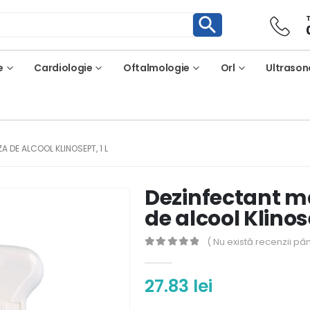
e
Cardiologie
Oftalmologie
Orl
Ultrason
A DE ALCOOL KLINOSEPT, 1 L
Dezinfectant m
de alcool Klinose
( Nu există recenzii pâ
0
out of 5
27.83
lei