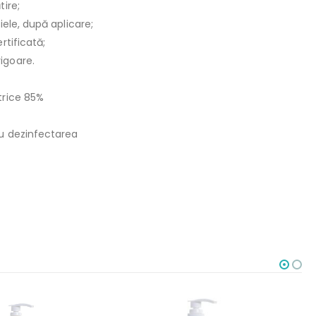
tire;
iele, după aplicare;
rtificată;
igoare.
trice 85%
ru dezinfectarea