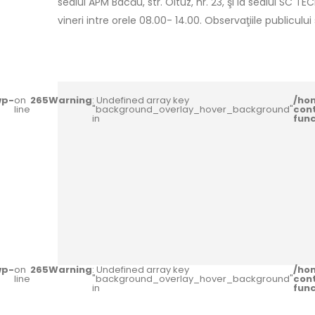
sediul APM Bacău, str. Oituz, nr. 23, şi la sediul SC TE
vineri intre orele 08.00- 14.00. Observaţiile publiculu
wp-
on
265
Warning
: Undefined array key
/ho
line
"background_overlay_hover_background"
con
in
fun
wp-
on
265
Warning
: Undefined array key
/ho
line
"background_overlay_hover_background"
con
in
fun