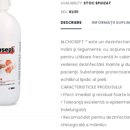
AVAILABILITY:
STOC EPUIZAT
SKU:
KLI31
DESCRIERE
INFORMAȚII SUPLI
ALCHOSEPT ‘” este un dezinfectan
mâini şi tegumente, cu acţiune 
pentru utilizare frecventă în cab
vederea dezinfectării înainte şi 
pacienţii. Substanţele protectoar
echilibrul lipidic al pielii.
CARACTERISTICILE PRODUSULUI
• Efect imediat şi rezidual foarte 
• Toleranţă excelentă a epidermei 
îndelungată;
• Recomandat pentru dezinfectar
chirurgicală a mâinilor;