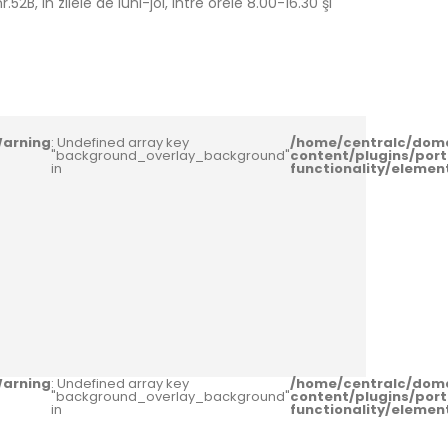
2B, in zilele de luni-joi, intre orele 8.00-16.30 şi
arning
: Undefined array key
/home/centralc/dom
"background_overlay_background"
content/plugins/port
in
functionality/eleme
arning
: Undefined array key
/home/centralc/dom
"background_overlay_background"
content/plugins/port
in
functionality/eleme