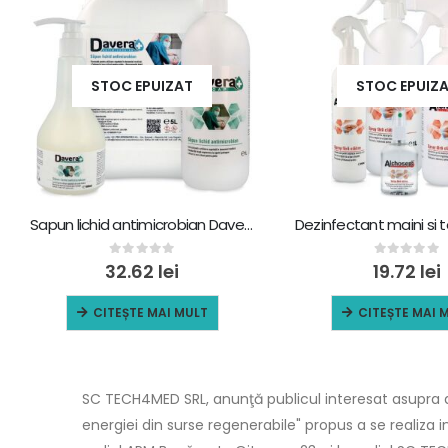
STOC EPUIZAT
STOC EPUIZ
Sapun lichid antimicrobian Davera, 1 L
0
out of 5
0
out of 5
32.62
lei
19.72
lei
CITEȘTE MAI MULT
CITEȘTE MAI 
SC TECH4MED SRL, anunţă publicul interesat asupra de
energiei din surse regenerabile" propus a se realiza 