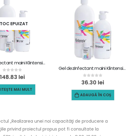
TOC EPUIZAT
Gel dezinfectant maini Klintensiv, 5 L
Gel dezinfectant maini Klintensiv, 1 L
0
out of 5
148.83
lei
0
out of 5
36.30
lei
ITEȘTE MAI MULT
ADAUGĂ ÎN COȘ
ctul „Realizarea unei noi capacităţi de producere a
le privind proiectul propus pot fi consultate la