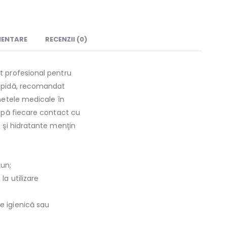
MENTARE
RECENZII (0)
t profesional pentru
rapidă, recomandat
inetele medicale în
după fiecare contact cu
e şi hidratante menţin
bun;
la utilizare
e igienică sau