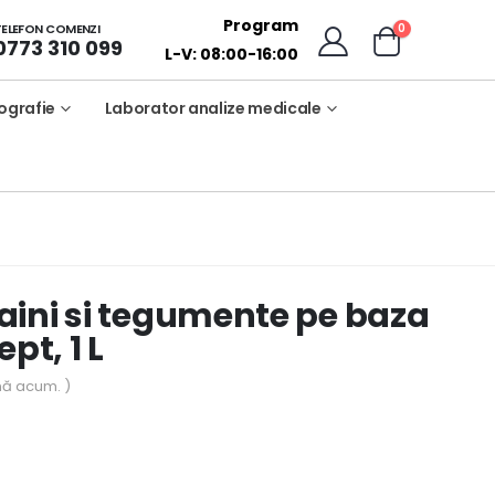
Program
0
TELEFON COMENZI
0773 310 099
L-V: 08:00-16:00
ografie
Laborator analize medicale
aini si tegumente pe baza
pt, 1 L
nă acum. )