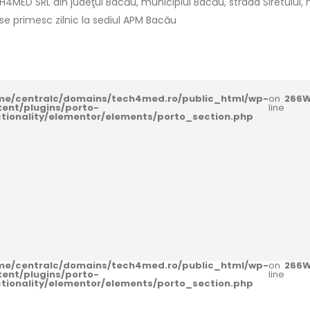
CH4MED SRL din judeţul Bacău, municipiul Bacău, strada Siretului, nr.5
i se primesc zilnic la sediul APM Bacău
me/centralc/domains/tech4med.ro/public_html/wp-
on
266
W
tent/plugins/porto-
line
ctionality/elementor/elements/porto_section.php
me/centralc/domains/tech4med.ro/public_html/wp-
on
266
W
tent/plugins/porto-
line
ctionality/elementor/elements/porto_section.php