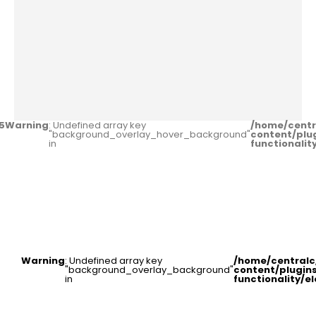
5
Warning
: Undefined array key
/home/centr
"background_overlay_hover_background"
content/plu
in
functionali
Warning
: Undefined array key
/home/central
"background_overlay_background"
content/plugin
in
functionality/