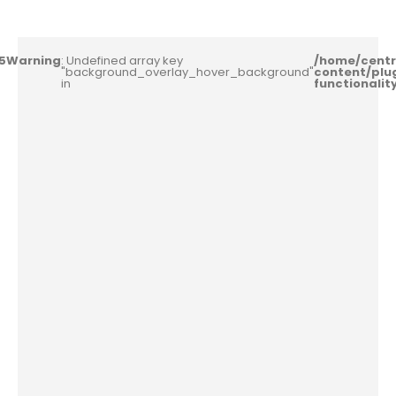
5
Warning
: Undefined array key
/home/centr
"background_overlay_hover_background"
content/plu
in
functionali