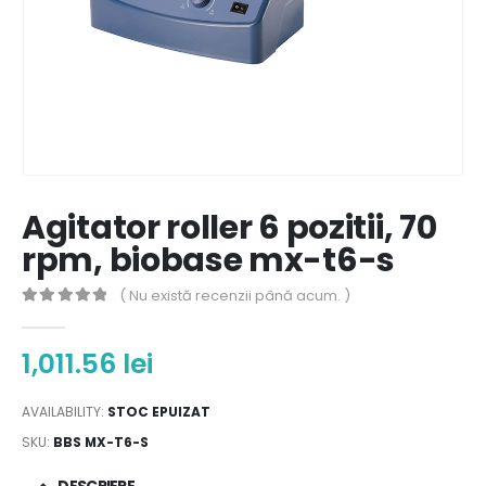
Agitator roller 6 pozitii, 70
rpm, biobase mx-t6-s
( Nu există recenzii până acum. )
0
out of 5
1,011.56
lei
AVAILABILITY:
STOC EPUIZAT
SKU:
BBS MX-T6-S