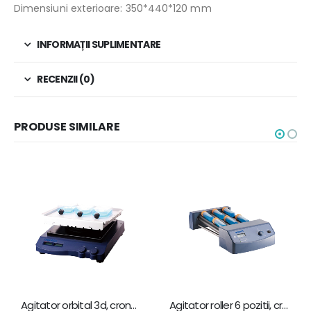
Dimensiuni exterioare: 350*440*120 mm
INFORMAȚII SUPLIMENTARE
RECENZII (0)
PRODUSE SIMILARE
Agitator orbital 3d, cronometru, 5 kg, 70rpm, biobase sk-d3309-pro
Agitator roller 6 pozitii, cronometru, 70 rpm, biobase mx-t6-pro