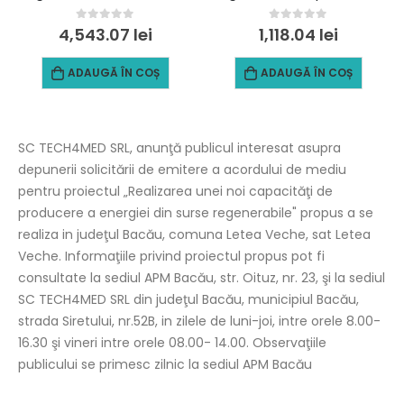
0
out of 5
0
out of 5
4,543.07
lei
1,118.04
lei
ADAUGĂ ÎN COȘ
ADAUGĂ ÎN COȘ
SC TECH4MED SRL, anunţă publicul interesat asupra
depunerii solicitării de emitere a acordului de mediu
pentru proiectul „Realizarea unei noi capacităţi de
producere a energiei din surse regenerabile" propus a se
realiza in judeţul Bacău, comuna Letea Veche, sat Letea
Veche. Informaţiile privind proiectul propus pot fi
consultate la sediul APM Bacău, str. Oituz, nr. 23, şi la sediul
SC TECH4MED SRL din judeţul Bacău, municipiul Bacău,
strada Siretului, nr.52B, in zilele de luni-joi, intre orele 8.00-
16.30 şi vineri intre orele 08.00- 14.00. Observaţiile
publicului se primesc zilnic la sediul APM Bacău