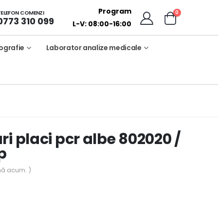
Program
0
TELEFON COMENZI
0773 310 099
L-V: 08:00-16:00
ografie
Laborator analize medicale
i placi pcr albe 802020 /
p
nă acum. )