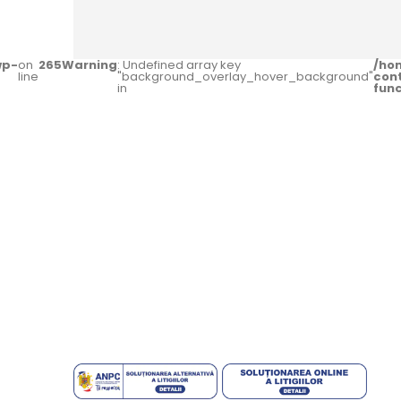
wp-
on
265
Warning
: Undefined array key
/ho
line
"background_overlay_hover_background"
con
in
fun