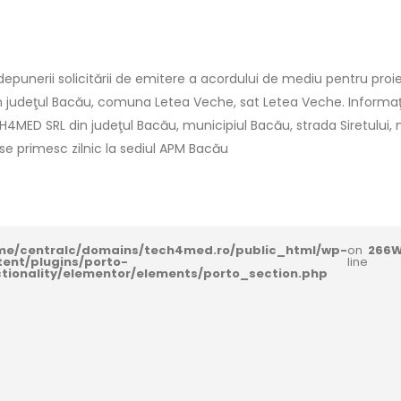
punerii solicitării de emitere a acordului de mediu pentru proie
in judeţul Bacău, comuna Letea Veche, sat Letea Veche. Informaţii
CH4MED SRL din judeţul Bacău, municipiul Bacău, strada Siretului, nr.5
i se primesc zilnic la sediul APM Bacău
me/centralc/domains/tech4med.ro/public_html/wp-
on
266
W
tent/plugins/porto-
line
ctionality/elementor/elements/porto_section.php