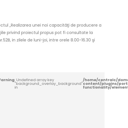
ctul „Realizarea unei noi capacităţi de producere a
le privind proiectul propus pot fi consultate la
2B, in zilele de luni-joi, intre orele 8.00-16.30 şi
arning
: Undefined array key
/home/centralc/dom
"background_overlay_background"
content/plugins/port
in
functionality/eleme