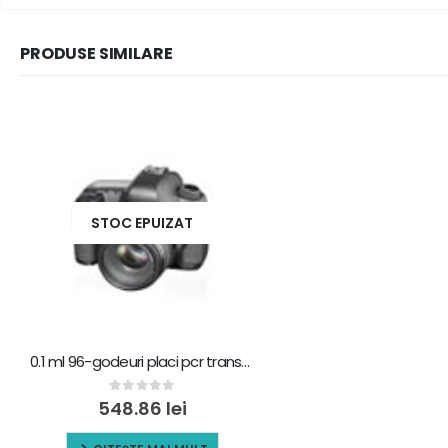
PRODUSE SIMILARE
STOC EPUIZAT
0.1 ml 96-godeuri placi pcr transparente pp 802109 / kf-pcr-0196a
0
out of 5
548.86
lei