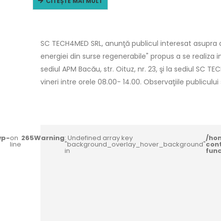
CITEȘTE MAI MULT
SC TECH4MED SRL, anunţă publicul interesat asupra de
energiei din surse regenerabile" propus a se realiza 
sediul APM Bacău, str. Oituz, nr. 23, şi la sediul SC TE
vineri intre orele 08.00- 14.00. Observaţiile publiculu
wp-
on
265
Warning
: Undefined array key
/ho
line
"background_overlay_hover_background"
con
in
fun