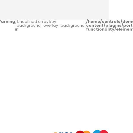
arning
: Undefined array key
/home/centralc/dom
"background_overlay_background"
content/plugins/port
in
functionality/eleme