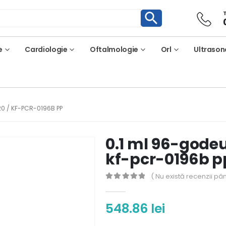
e
Cardiologie
Oftalmologie
Orl
Ultrason
20 / KF-PCR-0196B PP
0.1 ml 96-godeur
kf-pcr-0196b p
( Nu există recenzii pâ
0
out of 5
548.86
lei