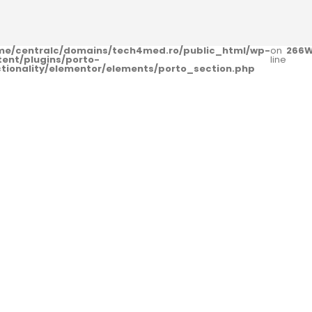
me/centralc/domains/tech4med.ro/public_html/wp-
on
266
W
tent/plugins/porto-
line
ctionality/elementor/elements/porto_section.php