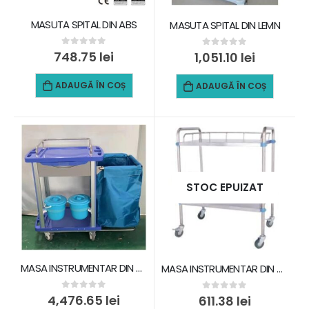
MASUTA SPITAL DIN ABS
MASUTA SPITAL DIN LEMN
0
out of 5
748.75
lei
0
out of 5
1,051.10
lei
ADAUGĂ ÎN COȘ
ADAUGĂ ÎN COȘ
STOC EPUIZAT
MASA INSTRUMENTAR DIN ABS CU COS DE RUFE
MASA INSTRUMENTAR DIN OTEL INOXIDABIL
0
out of 5
4,476.65
lei
0
out of 5
611.38
lei