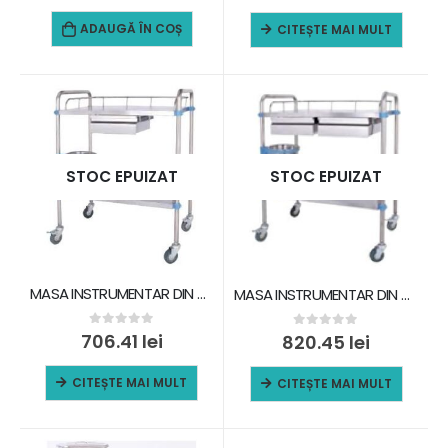
ADAUGĂ ÎN COȘ
CITEȘTE MAI MULT
STOC EPUIZAT
STOC EPUIZAT
MASA INSTRUMENTAR DIN OTEL INOXIDABIL
MASA INSTRUMENTAR DIN OTEL INOXIDABIL
0
out of 5
706.41
lei
0
out of 5
820.45
lei
CITEȘTE MAI MULT
CITEȘTE MAI MULT