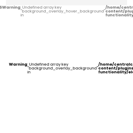
5
Warning
: Undefined array key
/home/centr
"background_overlay_hover_background"
content/plu
in
functionali
Warning
: Undefined array key
/home/central
"background_overlay_background"
content/plugin
in
functionality/