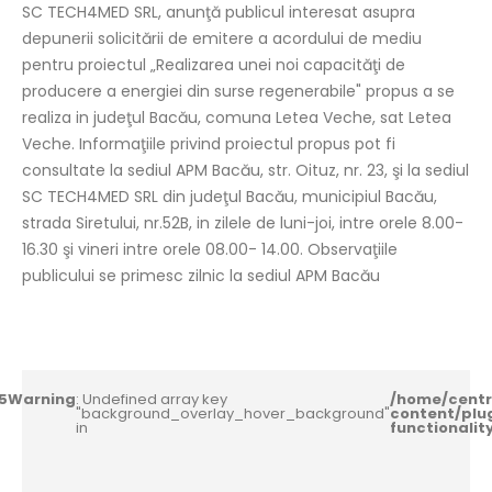
SC TECH4MED SRL, anunţă publicul interesat asupra
depunerii solicitării de emitere a acordului de mediu
pentru proiectul „Realizarea unei noi capacităţi de
producere a energiei din surse regenerabile" propus a se
realiza in judeţul Bacău, comuna Letea Veche, sat Letea
Veche. Informaţiile privind proiectul propus pot fi
consultate la sediul APM Bacău, str. Oituz, nr. 23, şi la sediul
SC TECH4MED SRL din judeţul Bacău, municipiul Bacău,
strada Siretului, nr.52B, in zilele de luni-joi, intre orele 8.00-
16.30 şi vineri intre orele 08.00- 14.00. Observaţiile
publicului se primesc zilnic la sediul APM Bacău
5
Warning
: Undefined array key
/home/centr
"background_overlay_hover_background"
content/plu
in
functionali