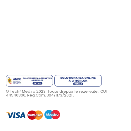
© Tech4Med.ro 2023. Toate drepturile rezervate., CUI:
44540800, Reg.Com. J04/1173/2021 .