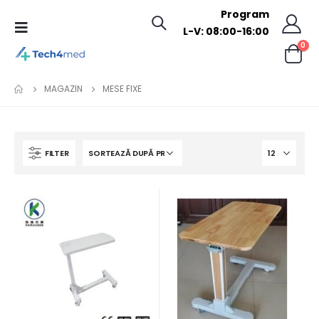
Program
L-V: 08:00-16:00
0
MAGAZIN
MESE FIXE
FILTER