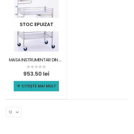
STOC EPUIZAT
MASA INSTRUMENTAR DIN OTEL INOXIDABIL CU HUSA
0
out of 5
953.50
lei
CITEȘTE MAI MULT